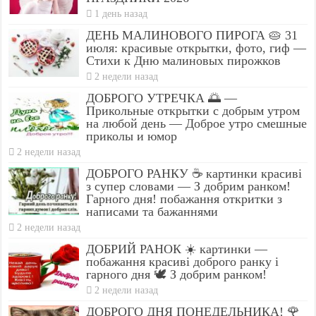
1 день назад
ДЕНЬ МАЛИНОВОГО ПИРОГА 🥧 31
июля: красивые открытки, фото, гиф —
Стихи к Дню малиновых пирожков
2 недели назад
ДОБРОГО УТРЕЧКА 🌅 —
Прикольные открытки с добрым утром
на любой день — Доброе утро смешные
приколы и юмор
2 недели назад
ДОБРОГО РАНКУ ☕ картинки красиві
з супер словами — З добрим ранком!
Гарного дня! побажання откритки з
написами та бажаннями
2 недели назад
ДОБРИЙ РАНОК ☀️ картинки —
побажання красиві доброго ранку і
гарного дня 🕊️ З добрим ранком!
2 недели назад
ДОБРОГО ДНЯ ПОНЕДЕЛЬНИКА! 🌹