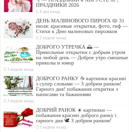
ПРАЗДНИКИ 2026
4 дня назад
ДЕНЬ МАЛИНОВОГО ПИРОГА 🥧 31
июля: красивые открытки, фото, гиф —
Стихи к Дню малиновых пирожков
2 недели назад
ДОБРОГО УТРЕЧКА 🌅 —
Прикольные открытки с добрым утром
на любой день — Доброе утро смешные
приколы и юмор
3 недели назад
ДОБРОГО РАНКУ ☕ картинки красиві
з супер словами — З добрим ранком!
Гарного дня! побажання откритки з
написами та бажаннями
3 недели назад
ДОБРИЙ РАНОК ☀️ картинки —
побажання красиві доброго ранку і
гарного дня 🕊️ З добрим ранком!
3 недели назад