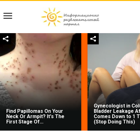
Gynecologist in Co
Find Papillomas On Your
Bladder Leakage Af
Neck Or Armpit? It's The
Comes Down to 1 T
First Stage Of...
(Stop Doing This)