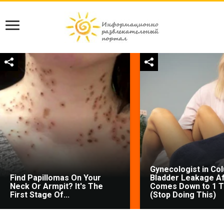
Gynecologist in Co
Find Papillomas On Your
Bladder Leakage Af
Neck Or Armpit? It's The
Comes Down to 1 T
First Stage Of...
(Stop Doing This)