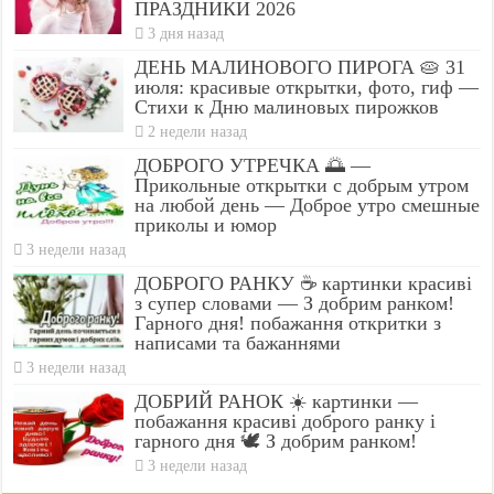
ПРАЗДНИКИ 2026
3 дня назад
ДЕНЬ МАЛИНОВОГО ПИРОГА 🥧 31
июля: красивые открытки, фото, гиф —
Стихи к Дню малиновых пирожков
2 недели назад
ДОБРОГО УТРЕЧКА 🌅 —
Прикольные открытки с добрым утром
на любой день — Доброе утро смешные
приколы и юмор
3 недели назад
ДОБРОГО РАНКУ ☕ картинки красиві
з супер словами — З добрим ранком!
Гарного дня! побажання откритки з
написами та бажаннями
3 недели назад
ДОБРИЙ РАНОК ☀️ картинки —
побажання красиві доброго ранку і
гарного дня 🕊️ З добрим ранком!
3 недели назад