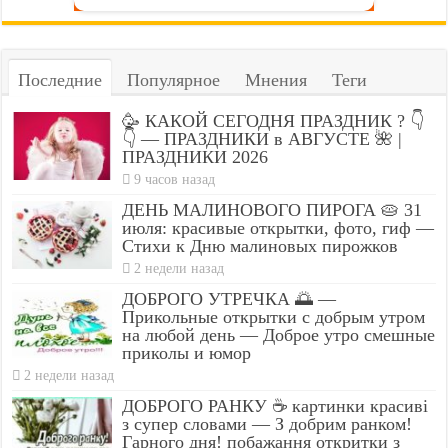
Последние
Популярное
Мнения
Теги
🥳 КАКОЙ СЕГОДНЯ ПРАЗДНИК ? 👇
👇 — ПРАЗДНИКИ в АВГУСТЕ 🌺 |
ПРАЗДНИКИ 2026
9 часов назад
ДЕНЬ МАЛИНОВОГО ПИРОГА 🥧 31
июля: красивые открытки, фото, гиф —
Стихи к Дню малиновых пирожков
2 недели назад
ДОБРОГО УТРЕЧКА 🌅 —
Прикольные открытки с добрым утром
на любой день — Доброе утро смешные
приколы и юмор
2 недели назад
ДОБРОГО РАНКУ ☕ картинки красиві
з супер словами — З добрим ранком!
Гарного дня! побажання откритки з