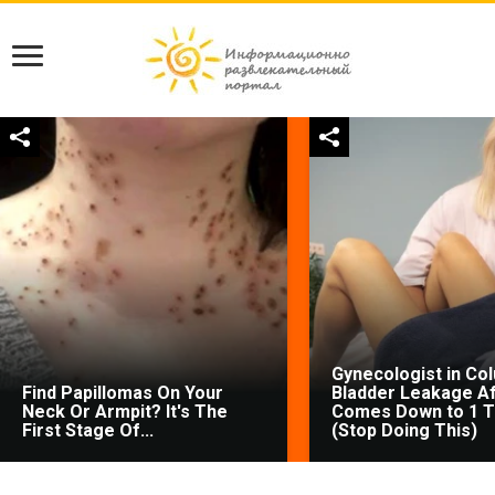
Gynecologist in Co
Find Papillomas On Your
Bladder Leakage Af
Neck Or Armpit? It's The
Comes Down to 1 T
First Stage Of...
(Stop Doing This)