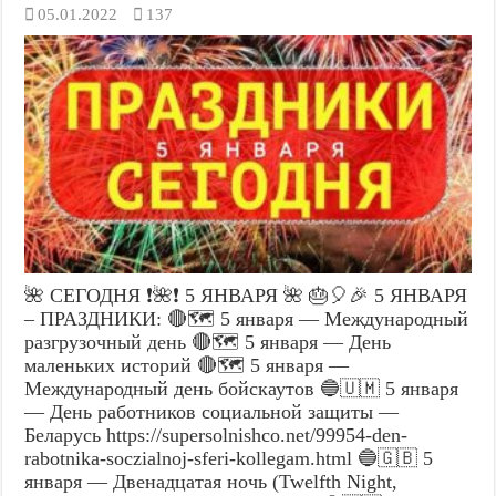
05.01.2022
137
🌺 СЕГОДНЯ ❗🌺❗ 5 ЯНВАРЯ 🌺 🎂🎈🎉 5 ЯНВАРЯ
– ПРАЗДНИКИ: 🔴🗺️ 5 января — Международный
разгрузочный день 🔴🗺️ 5 января — День
маленьких историй 🔴🗺️ 5 января —
Международный день бойскаутов 🔵🇺🇲 5 января
— День работников социальной защиты —
Беларусь https://supersolnishco.net/99954-den-
rabotnika-soczialnoj-sferi-kollegam.html 🔵🇬🇧 5
января — Двенадцатая ночь (Twelfth Night,