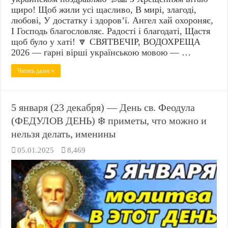
щиро! Щоб жили усі щасливо, В мирі, злагоді,
любові, У достатку і здоров’ї. Ангел хай охороняє,
І Господь благословляє. Радості і благодаті, Щастя
щоб було у хаті! 🔽 СВЯТВЕЧІР, ВОДОХРЕЩА
2026 — гарні вірші українською мовою — …
Читать далее »
5 января (23 декабря) — День св. Феодула
(ФЕДУЛОВ ДЕНЬ) ❄️ приметы, что можно и
нельзя делать, именины
05.01.2025
8,469