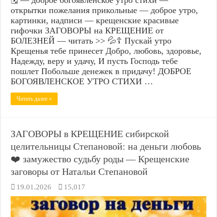
открытки пожелания прикольные — доброе утро,
картинки, надписи — крещенские красивые
гифочки ЗАГОВОРЫ на КРЕЩЕНИЕ от
БОЛЕЗНЕЙ — читать >> 💦☦️ Пускай утро
Крещенья тебе принесет Добро, любовь, здоровье,
Надежду, веру и удачу, И пусть Господь тебе
пошлет Побольше денежек в придачу! ДОБРОЕ
БОГОЯВЛЕНСКОЕ УТРО СТИХИ …
Читать далее »
ЗАГОВОРЫ в КРЕЩЕНИЕ сибирской
целительницы Степановой: на деньги любовь
❤️ замужество судьбу роды — Крещенские
заговоры от Натальи Степановой
19.01.2026
15,017