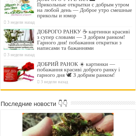
Прикольные открытки с добрым утром
на любой день — Доброе утро смешные
приколы и юмор
3 недели назад
ДОБРОГО РАНКУ ☕ картинки красиві
з супер словами — З добрим ранком!
Гарного дня! побажання откритки з
написами та бажаннями
3 недели назад
ДОБРИЙ РАНОК ☀️ картинки —
побажання красиві доброго ранку і
гарного дня 🕊️ З добрим ранком!
3 недели назад
Последние новости 👇👇