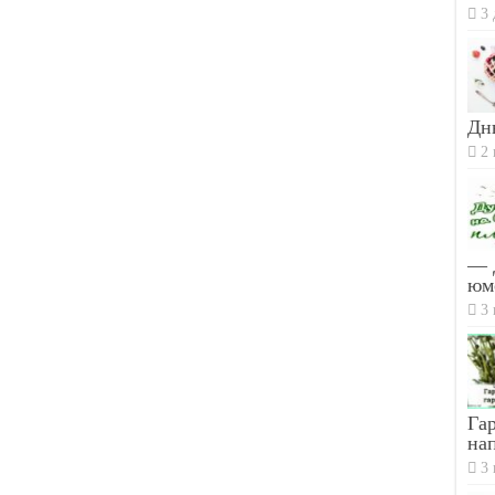
3 
Дн
2 
— 
юм
3 
Гар
на
3 