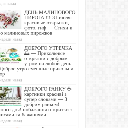
дня назад
ДЕНЬ МАЛИНОВОГО
ПИРОГА 🥧 31 июля:
красивые открытки,
фото, гиф — Стихи к
ю малиновых пирожков
недели назад
ДОБРОГО УТРЕЧКА
🌅 — Прикольные
открытки с добрым
утром на любой день
Доброе утро смешные приколы и
ор
недели назад
ДОБРОГО РАНКУ ☕
картинки красиві з
супер словами — З
добрим ранком!
ного дня! побажання откритки з
писами та бажаннями
недели назад