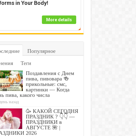
orms in Your Body!
More details
следние
Популярное
нения
Теги
Поздавления с Днем
пива, пивовара 🍻
прикольные: смс,
картинки — Когда
ь пива, какого числа
день назад
🥳 КАКОЙ СЕГОДНЯ
ПРАЗДНИК ? 👇👇 —
ПРАЗДНИКИ в
АВГУСТЕ 🌺 |
АЗДНИКИ 2026