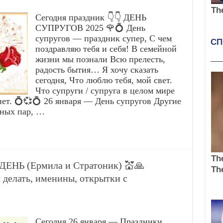
Сегодня праздник 👇👇 ДЕНЬ
СУПРУГОВ 2025 🌹💍 День
супругов — праздник супер, С чем
поздравляю тебя и себя! В семейной
жизни мы познали Всю прелесть,
радость бытия… Я хочу сказать
сегодня, Что люблю тебя, мой свет.
Что супруги / супруга в целом мире
ет. 💍💞💍 26 января — День супругов Другие
йных пар, …
ДЕНЬ (Ермила и Стратоник) 💒🙏
 делать, именины, открытки с
Сегодня 26 января — Праздники