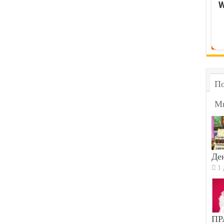
W
По
М
Ден
1 
ПР