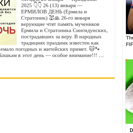
2025 👇👇 26 (13) января —
ЕРМИЛОВ ДЕНЬ (Ермила и
Стратоник) 💒🙏 26-го января
верующие чтят память мучеников
Ермила и Стратоника Сингидунских,
пострадавших за веру. В народных
традициях праздник известен как
немало погодных и житейских примет. 🐱🐾
Кошкам в этот день — особое внимание!!! …
D