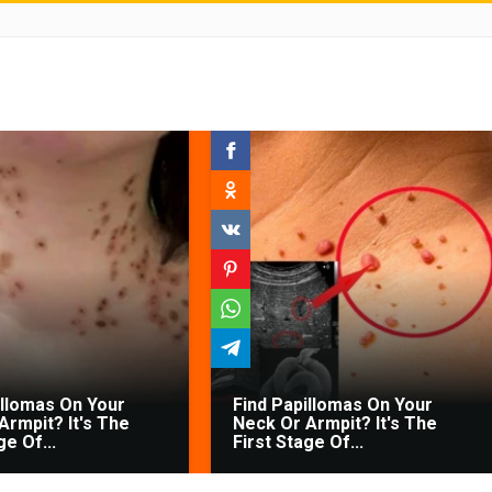
illomas On Your
Find Papillomas On Your
Armpit? It's The
Neck Or Armpit? It's The
ge Of...
First Stage Of...