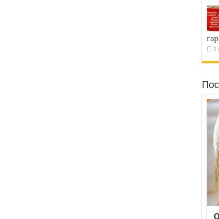
гар
3 
Пос
O