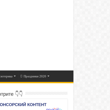
зотерика
Праздники 2020
трите 👇👇