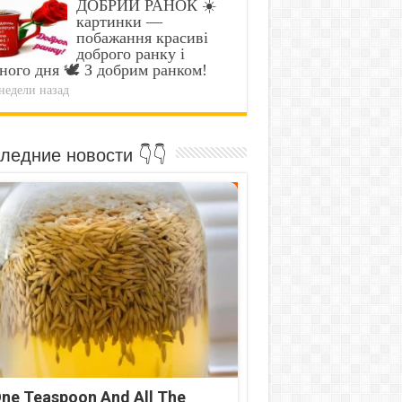
ДОБРИЙ РАНОК ☀️
картинки —
побажання красиві
доброго ранку і
ного дня 🕊️ З добрим ранком!
недели назад
ледние новости 👇👇
ne Teaspoon And All The