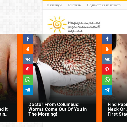
На главную
Контакты
Подписаться на новости
Doctor From Columbus:
Find Pap
d It
Worms Come Out Of You In
Neck Or 
n...
The Morning!
First Sta