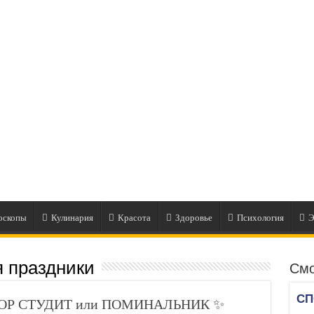
оскопы
Кулинария
Красота
Здоровье
Психология
Э
я праздники
Смо
ФЕДОР СТУДИТ или ПОМИНАЛЬНИК ✨