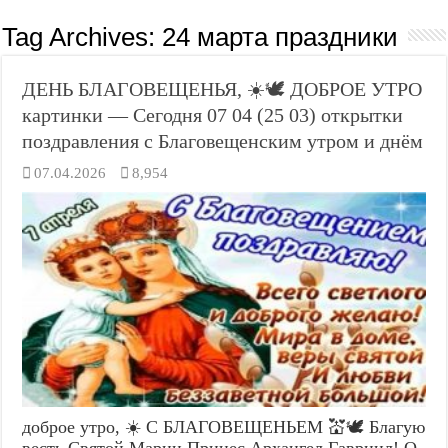
Tag Archives:
24 марта праздники
ДЕНЬ БЛАГОВЕЩЕНЬЯ, ☀️🕊️ ДОБРОЕ УТРО
картинки — Сегодня 07 04 (25 03) открытки
поздравления с Благовещенским утром и днём
07.04.2026
8,954
доброе утро, ☀️ С БЛАГОВЕЩЕНЬЕМ 💒🕊️ Благую
весть Святой Марии Принес Архангел Гавриил! О