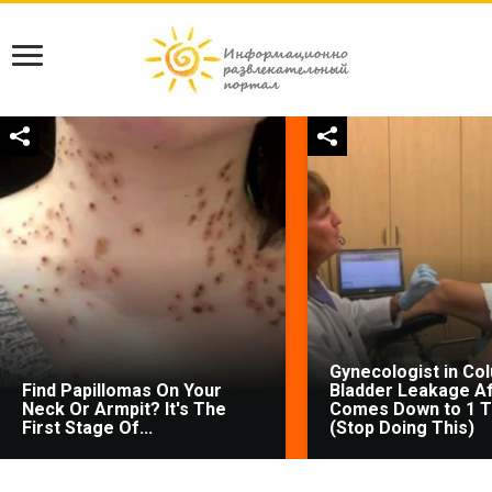
Gynecologist in Co
Find Papillomas On Your
Bladder Leakage Af
Neck Or Armpit? It's The
Comes Down to 1 T
First Stage Of...
(Stop Doing This)