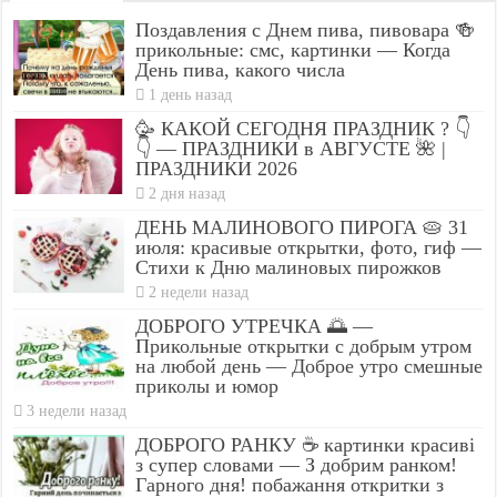
Поздавления с Днем пива, пивовара 🍻
прикольные: смс, картинки — Когда
День пива, какого числа
1 день назад
🥳 КАКОЙ СЕГОДНЯ ПРАЗДНИК ? 👇
👇 — ПРАЗДНИКИ в АВГУСТЕ 🌺 |
ПРАЗДНИКИ 2026
2 дня назад
ДЕНЬ МАЛИНОВОГО ПИРОГА 🥧 31
июля: красивые открытки, фото, гиф —
Стихи к Дню малиновых пирожков
2 недели назад
ДОБРОГО УТРЕЧКА 🌅 —
Прикольные открытки с добрым утром
на любой день — Доброе утро смешные
приколы и юмор
3 недели назад
ДОБРОГО РАНКУ ☕ картинки красиві
з супер словами — З добрим ранком!
Гарного дня! побажання откритки з