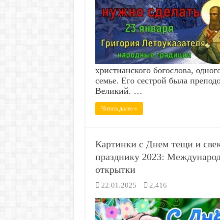
христианского богослова, одног
семье. Его сестрой была препод
Великий. …
Читать далее »
Картинки с Днем тещи и све
празднику 2023: Международ
открытки
22.01.2025
2,416