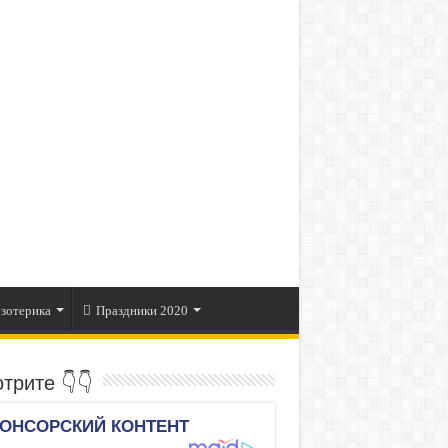
зотерика
Праздники 2020
трите 👇👇