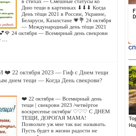
в стихах — Смешные статусы ко
Дню тещи в картинках ⬇⬇⬇ Когда
F
День тёщи 2021 в России, Украине,
D
Беларуси, Казахстане 💗💐 24 октября
— Международный день тёщи 2021
 💕🌹 24 октября — Всемирный день свекрови
е …
❤️ 22 октября 2023 — Гиф с Днем тещи
м днем тещи — Когда День свекрови?
❤️ 22 октября — Всемирный день
тещи | свекрови 2023 /четвёртое
воскресенье октября/ ♡♡♡ С ДНЕМ
ТЕЩИ, ДОРОГАЯ МАМА!
Позвольте уж мне так вас называть.
Пусть будет в жизни радости не