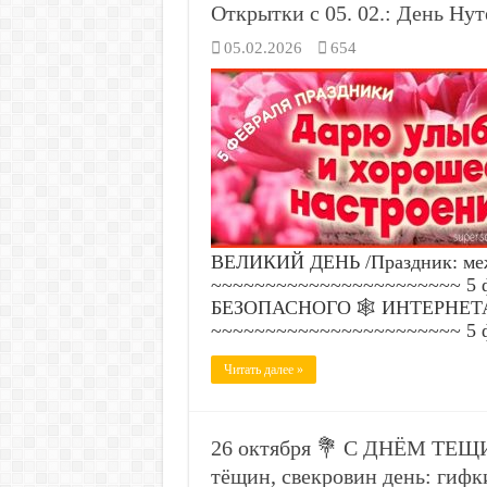
Открытки с 05. 02.: День Ну
05.02.2026
654
ВЕЛИКИЙ ДЕНЬ /Праздник: меж
~~~~~~~~~~~~~~~~~~~~~~~ 5 ф
БЕЗОПАСНОГО 🕸️ ИНТЕРНЕТА /
~~~~~~~~~~~~~~~~~~~~~~~ 5 
Читать далее »
26 октября 💐 С ДНЁМ ТЕ
тёщин, свекровин день: гифк