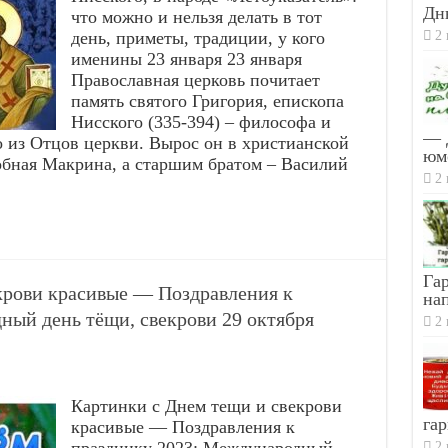
Дн
что можно и нельзя делать в тот
2 
день, приметы, традиции, у кого
именины 23 января 23 января
Православная церковь почитает
память святого Григория, епископа
Нисского (335-394) ‒ философа и
— 
о из Отцов церкви. Вырос он в христианской
юм
обная Макрина, а старшим братом – Василий
2 
Гар
крови красивые — Поздравления к
на
ный день тёщи, свекрови 29 октября
2 
Картинки с Днем тещи и свекрови
гар
красивые — Поздравления к
2 