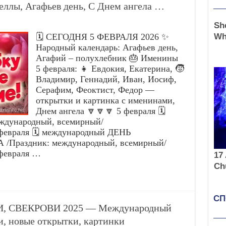
теллы, Агафьев день, С Днем ангела …
🗓️ СЕГОДНЯ 5 ФЕВРАЛЯ 2026 ✨
Народный календарь: Агафьев день,
Агафий – полухлебник 🎂 Именины
5 февраля: 👧 Евдокия, Екатерина, 🧒
Владимир, Геннадий, Иван, Иосиф,
Серафим, Феоктист, Федор —
открытки и картинка с именинами,
Днем ангела 🔽🔽🔽 5 февраля 🗓️
дународный, всемирный/
евраля 🗓️ международный ДЕНЬ
Праздник: международный, всемирный/
февраля …
ЩИ, СВЕКРОВИ 2025 — Международный
и, новые открытки, картинки