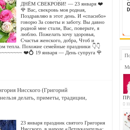
ДНЁМ СВЕКРОВИ! — 23 января ❤️
C
D
🌹 Вас, свекровь моя родная,
Поздравляю в этот день. И «спасибо»
говорю За советы и заботу. Вы давно
родной мне стали, Вас, поверьте, я
люблю. Пожелать хочу здоровья,
Счастья женского, добра, Чтоб и
ом тепла. Похожие семейные праздники 👇👇
~~~~~~ ❤️💍 19 января — День супруга 🌹
По
М
игория Нисского (Григорий
нельзя делать, приметы, традиции,
ПР
11
23 января праздник святого Григория
Нисского, в народе «Летоуказатель»: