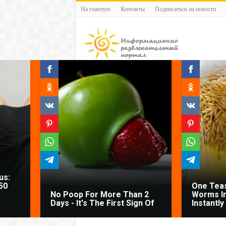
На главную
Контакты
Подписаться на новости
us:
50
One Teas
No Poop For More Than 2
Worms In
Days - It's The First Sign Of
Instantly