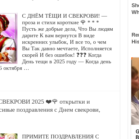
С ДНЁМ ТЁЩИ И СВЕКРОВИ! —
проза и стихи короткие 🌹 * * *
Пусть же добрые дела, Что Вы людям
дарите К вам вернутся В виде
искренних улыбок, И все то, о чем
Вы Так давно мечтаете, Исполняется
скорей И без ошибок! ❓❓❓ Когда
День тещи в 2025 году — Когда день
26 октября …
СВЕКРОВИ 2025 ❤️🌹 открытки и
ивые поздравления с Днем свекрови,
G
ПРИМИТЕ ПОЗДРАВЛЕНИЯ С
B