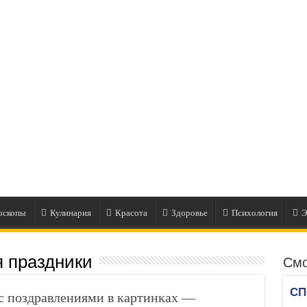
оскопы
Кулинария
Красота
Здоровье
Психология
Э
я праздники
Смо
 поздравлениями в картинках —