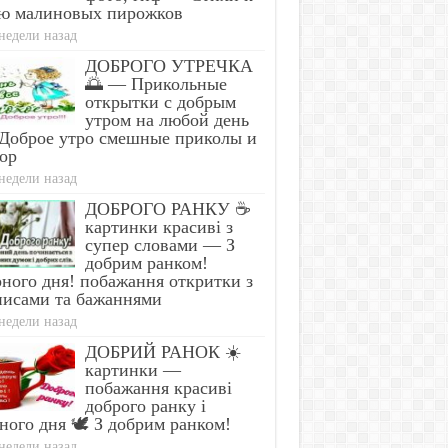
ю малиновых пирожков
недели назад
ДОБРОГО УТРЕЧКА
🌅 — Прикольные
открытки с добрым
утром на любой день
Доброе утро смешные приколы и
ор
недели назад
ДОБРОГО РАНКУ ☕
картинки красиві з
супер словами — З
добрим ранком!
ного дня! побажання откритки з
писами та бажаннями
недели назад
ДОБРИЙ РАНОК ☀️
картинки —
побажання красиві
доброго ранку і
ного дня 🕊️ З добрим ранком!
недели назад