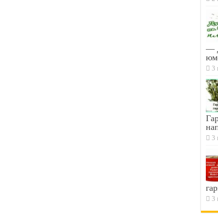
— 
юм
3 
Гар
на
3 
гар
3 