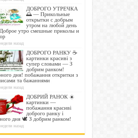
ДОБРОГО УТРЕЧКА
🌅 — Прикольные
открытки с добрым
утром на любой день
Доброе утро смешные приколы и
ор
недели назад
ДОБРОГО РАНКУ ☕
картинки красиві з
супер словами — З
добрим ранком!
ного дня! побажання откритки з
писами та бажаннями
недели назад
ДОБРИЙ РАНОК ☀️
картинки —
побажання красиві
доброго ранку і
ного дня 🕊️ З добрим ранком!
недели назад