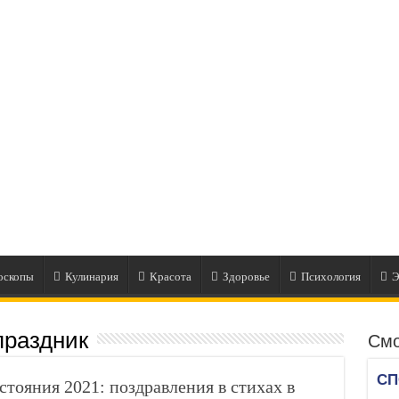
оскопы
Кулинария
Красота
Здоровье
Психология
Э
праздник
Смо
стояния 2021: поздравления в стихах в