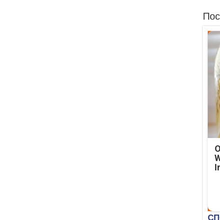
Пос
O
W
I