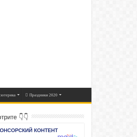
зотерика
Праздники 2020
трите 👇👇