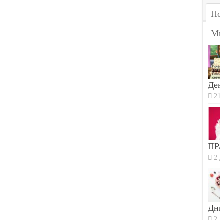
По
М
Ден
21
ПР
2 
Дн
2 