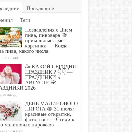
следние
Популярное
нения
Теги
Поздавления с Днем
пива, пивовара 🍻
прикольные: смс,
картинки — Когда
ь пива, какого числа
 час назад
🥳 КАКОЙ СЕГОДНЯ
ПРАЗДНИК ? 👇👇 —
ПРАЗДНИКИ в
АВГУСТЕ 🌺 |
АЗДНИКИ 2026
дня назад
ДЕНЬ МАЛИНОВОГО
ПИРОГА 🥧 31 июля:
красивые открытки,
фото, гиф — Стихи к
ю малиновых пирожков
недели назад