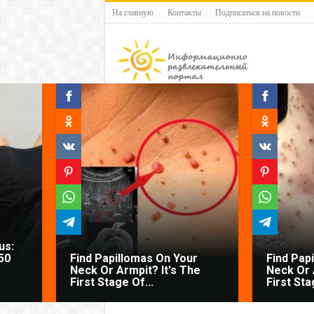
На главную
Контакты
Подписаться на новости
us:
50
Find Papillomas On Your
Find Pap
Neck Or Armpit? It's The
Neck Or 
First Stage Of...
First Sta