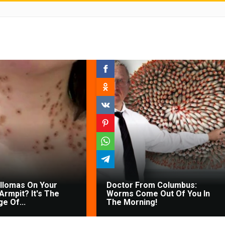
illomas On Your
Doctor From Columbus:
Armpit? It's The
Worms Come Out Of You In
ge Of...
The Morning!