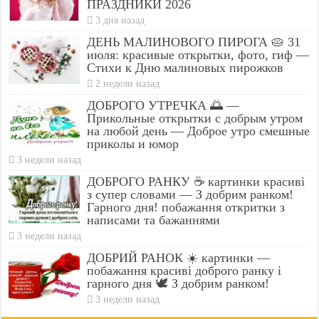
ПРАЗДНИКИ 2026
3 дня назад
ДЕНЬ МАЛИНОВОГО ПИРОГА 🥧 31
июля: красивые открытки, фото, гиф —
Стихи к Дню малиновых пирожков
2 недели назад
ДОБРОГО УТРЕЧКА 🌅 —
Прикольные открытки с добрым утром
на любой день — Доброе утро смешные
приколы и юмор
3 недели назад
ДОБРОГО РАНКУ ☕ картинки красиві
з супер словами — З добрим ранком!
Гарного дня! побажання откритки з
написами та бажаннями
3 недели назад
ДОБРИЙ РАНОК ☀️ картинки —
побажання красиві доброго ранку і
гарного дня 🕊️ З добрим ранком!
3 недели назад