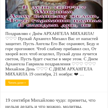
Поздравляю с Днём АРХАНГЕЛА МИХАИЛА!
♡♡♡ Пускай Архангел Михаил Вас от напастей
защитит. Пусть Ангелы Его Вас охраняют, Беду и
горе прогоняют. Чтоб слабому прибавил сил, От
хворей всех чтоб исцелил, Пускай душа лучится
светом, Пусть будет счастье в мире этом. С Днем
Архангела Гавриила поздравления ♡♡♡ ♡♡♡
Михайлов День ♡♡♡ С ДНЕМ АРХАНГЕЛА
МИХАИЛА 19 сентября, 21 ноября: ❤️ …
Читать далее »
19 сентября Михайлово чудо: приметы, что
нельзя делать и что можно, молитвы,