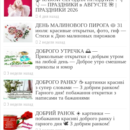
👇 — ПРАЗДНИКИ в АВГУСТЕ 🌺 |
ПРАЗДНИКИ 2026
4 дня назад
ДЕНЬ МАЛИНОВОГО ПИРОГА 🥧 31
июля: красивые открытки, фото, гиф —
Стихи к Дню малиновых пирожков
2 недели назад
ДОБРОГО УТРЕЧКА 🌅 —
Прикольные открытки с добрым утром
на любой день — Доброе утро смешные
приколы и юмор
3 недели назад
ДОБРОГО РАНКУ ☕ картинки красиві
з супер словами — З добрим ранком!
Гарного дня! побажання откритки з
написами та бажаннями
3 недели назад
ДОБРИЙ РАНОК ☀️ картинки —
побажання красиві доброго ранку і
гарного дня 🕊️ З добрим ранком!
3 недели назад