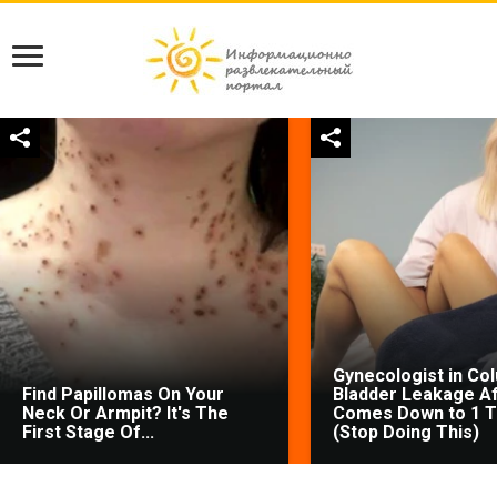
Gynecologist in Co
Find Papillomas On Your
Bladder Leakage Af
Neck Or Armpit? It's The
Comes Down to 1 T
First Stage Of...
(Stop Doing This)