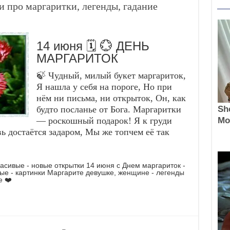
 про маргаритки, легенды, гадание
14 июня 🗓️ 💮 ДЕНЬ
МАРГАРИТОК
🍃 Чудный, милый букет маргариток,
Я нашла у себя на пороге, Но при
нём ни письма, ни открыток, Он, как
будто посланье от Бога. Маргаритки
— роскошный подарок! Я к груди
 достаётся задаром, Мы же топчем её так
расивые - новые открытки 14 июня с Днем маргариток -
ные - картинки Маргарите девушке, женщине - легенды
е ❤️