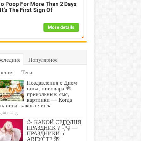
o Poop For More Than 2 Days
 It's The First Sign Of
More details
следние
Популярное
нения
Теги
Поздавления с Днем
пива, пивовара 🍻
прикольные: смс,
картинки — Когда
ь пива, какого числа
дня назад
🥳 КАКОЙ СЕГОДНЯ
ПРАЗДНИК ? 👇👇 —
ПРАЗДНИКИ в
АВГУСТЕ 🌺 |