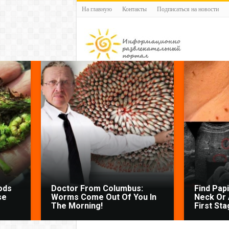
На главную
Контакты
Подписаться на новости
ods
Doctor From Columbus:
Find Pap
se
Worms Come Out Of You In
Neck Or 
The Morning!
First Sta