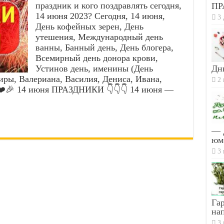
праздник и кого поздравлять сегодня,
ПР
14 июня 2023? Сегодня, 14 июня,
3 
День кофейных зерен, День
утешения, Международный день
ванны, Банный день, День блогера,
Всемирный день донора крови,
Устинов день, именины (День
Дн
иры, Валериана, Василия, Дениса, Ивана,
2 
 ❤️🎉 14 июня ПРАЗДНИКИ 👇👇👇 14 июня —
— 
юм
3 
Гар
на
3 