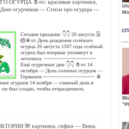
ГО ОГУРЦА 🧂🥒: красивые картинки,
о Дню огурчиков — Стихи про огурцы —
Сегодня праздник 👇👇 26 августа 🗓️
🎂🥫🥒 День рождения солёного
огурца 26 августа 1507 года солёный
огурец был впервые упомянут в
летописи. ~~~~~~~~~~~~~~~~~~
Ещё огуречные дни 👇👇 🧂🥒 14
октября — День соленых огурцов —
Германия ~~~~~~~~~~~~~~~~~~ 🥫
ных огурцов 14 ноября — главный день в
 он был создан, чтобы отпраздновать
ТОРИИ 🌺 картинки, гифки — Вики,