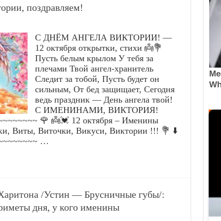
ории, поздравляем!
С ДНЁМ АНГЕЛА ВИКТОРИИ! —
12 октября открытки, стихи 👼💐
Пусть белым крылом У тебя за
плечами Твой ангел-хранитель
Следит за тобой, Пусть будет он
сильным, От бед защищает, Сегодня
ведь праздник — День ангела твой!
С ИМЕНИНАМИ, ВИКТОРИЯ!
~~~~~~ 🌹 👼💓 12 октября – Именины
, Виты, Виточки, Викуси, Виктории !!! 💐 ⬇️
~~~~~~~~ …
 Харитона /Устин — Брусничные губы/:
приметы дня, у кого именины