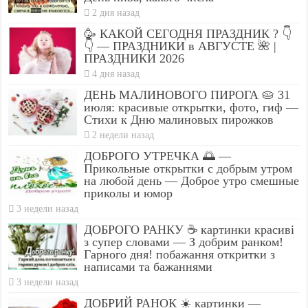
2 дня назад
🥳 КАКОЙ СЕГОДНЯ ПРАЗДНИК ? 👇
👇 — ПРАЗДНИКИ в АВГУСТЕ 🌺 |
ПРАЗДНИКИ 2026
4 дня назад
ДЕНЬ МАЛИНОВОГО ПИРОГА 🥧 31
июля: красивые открытки, фото, гиф —
Стихи к Дню малиновых пирожков
2 недели назад
ДОБРОГО УТРЕЧКА 🌅 —
Прикольные открытки с добрым утром
на любой день — Доброе утро смешные
приколы и юмор
3 недели назад
ДОБРОГО РАНКУ ☕ картинки красиві
з супер словами — З добрим ранком!
Гарного дня! побажання откритки з
написами та бажаннями
3 недели назад
ДОБРИЙ РАНОК ☀️ картинки —