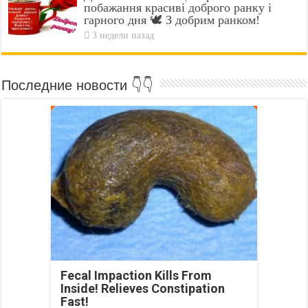
побажання красиві доброго ранку і
гарного дня 🕊️ З добрим ранком!
3 недели назад
Последние новости 👇👇
Fecal Impaction Kills From
Inside! Relieves Constipation
Fast!