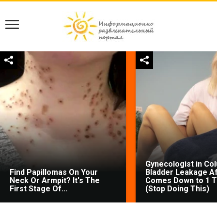
Gynecologist in Co
Find Papillomas On Your
Bladder Leakage Af
Neck Or Armpit? It's The
Comes Down to 1 T
First Stage Of...
(Stop Doing This)