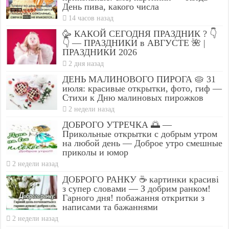
День пива, какого числа
14 часов назад
🥳 КАКОЙ СЕГОДНЯ ПРАЗДНИК ? 👇
👇 — ПРАЗДНИКИ в АВГУСТЕ 🌺 |
ПРАЗДНИКИ 2026
2 дня назад
ДЕНЬ МАЛИНОВОГО ПИРОГА 🥧 31
июля: красивые открытки, фото, гиф —
Стихи к Дню малиновых пирожков
2 недели назад
ДОБРОГО УТРЕЧКА 🌅 —
Прикольные открытки с добрым утром
на любой день — Доброе утро смешные
приколы и юмор
2 недели назад
ДОБРОГО РАНКУ ☕ картинки красиві
з супер словами — З добрим ранком!
Гарного дня! побажання откритки з
написами та бажаннями
2 недели назад