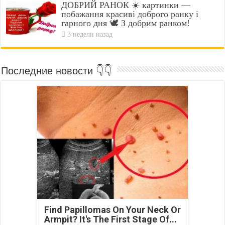
ДОБРИЙ РАНОК ☀️ картинки —
побажання красиві доброго ранку і
гарного дня 🕊️ З добрим ранком!
3 недели назад
Последние новости 👇👇
Find Papillomas On Your Neck Or
Armpit? It's The First Stage Of...