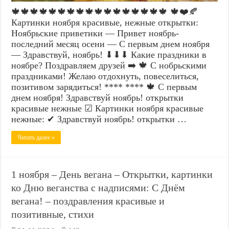
🍁🍁🍁🍁🍁🍁🍁🍁🍁🍁🍁🍁🍁🍁🍁🍁🍁 🍁❤️🍂
Картинки ноября красивые, нежные открытки:
Ноябрьские приветики — Привет ноябрь-
последний месяц осени — С первым днем ноября
— Здравствуй, ноябрь! ⬇⬇⬇ Какие праздники в
ноябре? Поздравляем друзей ➡️ 🍁 С нобрьскими
праздниками! Желаю отдохнуть, повеселиться,
позитивом зарядиться! **** **** 🍁 С первым
днем ноября! Здравствуй ноябрь! открытки
красивые нежные ☑ Картинки ноября красивые
нежные: ✔ Здравствуй ноябрь! открытки …
Читать далее »
1 ноября – День вегана – Открытки, картинки
ко Дню веганства с надписями: С Днём
вегана! – поздравления красивые и
позитивные, стихи