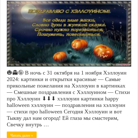
🎃👻🤪 В ночь с 31 октября на 1 ноября Хэллоуин
2024: картинки и открытки красивые — Самые
прикольные пожелания на Хэллоуин в картинках
— Смешные поздравления с Хэллоуином — Стихи
про Хэллоуин ⬇⬇⬇ хэллоуин картинки happy
halloween хэллоуин — поздравления на хэллоуин
— стихи про halloween Сегодня Хэллоуин и вот
Тыкву дал нам огород! Ей глаза мы смастерим,
Свечку внутрь …
Читать далее »