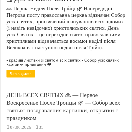
🙏 Перша Неділя Після Трійці 🌿 Напередодні
Петрова посту православна церква відзначає Собор
усіх святих, присвячений шануванню всіх відомих
(і навіть невідомих) християнських святих. День
усіх Святих – це перехідне свято, православними
християнами відзначається восьмої неділі після
Великодня і наступної неділі після Трійці.
- красиві листівки зі святом всіх святих - Собор усіх святих
картинки привітання ❤️
Читать далее »
ДЕНЬ ВСЕХ СВЯТЫХ 🙏 — Первое
Воскресенье После Троицы 🌿 — Собор всех
святых: поздравления картинки, открытки с
праздником
07.06.2026
35