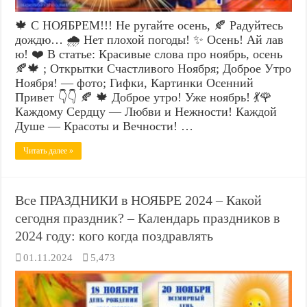
🍁 С НОЯБРЕМ!!! Не ругайте осень, 🍂 Радуйтесь
дождю… 🌧️ Нет плохой погоды! ✨ Осень! Ай лав
ю! ❤️ В статье: Красивые слова про ноябрь, осень
🍂🍁 ; Открытки Счастливого Ноября; Доброе Утро
Ноября! — фото; Гифки, Картинки Осенний
Привет 👇👇 🍂 🍁 Доброе утро! Уже ноябрь! 💃🌹
Каждому Сердцу — Любви и Нежности! Каждой
Душе — Красоты и Вечности! …
Читать далее »
Все ПРАЗДНИКИ в НОЯБРЕ 2024 – Какой
сегодня праздник? – Календарь праздников в
2024 году: кого когда поздравлять
01.11.2024
5,473