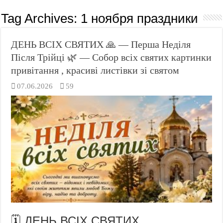
Tag Archives:
1 ноября праздники
ДЕНЬ ВСІХ СВЯТИХ 🙏 — Перша Неділя
Після Трійці 🌿 — Собор всіх святих картинки
привітання , красиві листівки зі святом
07.06.2026
59
🗓️ ДЕНЬ ВСІХ СВЯТИХ