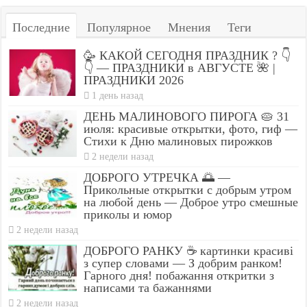
Последние
Популярное
Мнения
Теги
🥳 КАКОЙ СЕГОДНЯ ПРАЗДНИК ? 👇
👇 — ПРАЗДНИКИ в АВГУСТЕ 🌺 |
ПРАЗДНИКИ 2026
1 день назад
ДЕНЬ МАЛИНОВОГО ПИРОГА 🥧 31
июля: красивые открытки, фото, гиф —
Стихи к Дню малиновых пирожков
2 недели назад
ДОБРОГО УТРЕЧКА 🌅 —
Прикольные открытки с добрым утром
на любой день — Доброе утро смешные
приколы и юмор
2 недели назад
ДОБРОГО РАНКУ ☕ картинки красиві
з супер словами — З добрим ранком!
Гарного дня! побажання откритки з
написами та бажаннями
2 недели назад