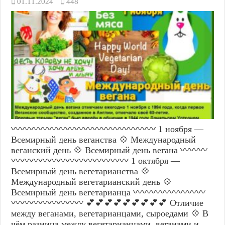
01.11.2024
448
〰️〰️〰️〰️〰️〰️〰️〰️〰️〰️〰️〰️〰️〰️〰️〰️ 1 ноября —
Всемирный день веганства 💠 Международный
веганский день 💠 Всемирный день вегана 〰️〰️〰️
〰️〰️〰️〰️〰️〰️〰️〰️〰️〰️〰️〰️〰️ 1 октября —
Всемирный день вегетарианства 💠
Международный вегетарианский день 💠
Всемирный день вегетарианца 〰️〰️〰️〰️〰️〰️〰️〰️
〰️〰️〰️〰️〰️〰️〰️〰️ 💕💕💕💕💕💕💕💕💕 Отличие
между веганами, вегетарианцами, сыроедами 💠 В
чём разница между вегетарианцами, веганами и