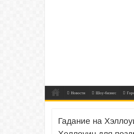
Новости
Шоу-бизнес
Гор
Гадание на Хэллоу
Хеллоуин для позд