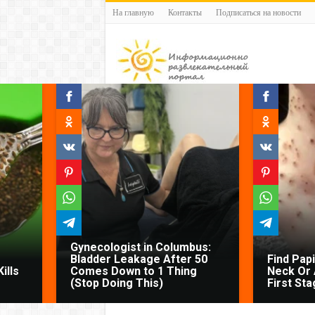
На главную
Контакты
Подписаться на новости
Gynecologist in Columbus:
Bladder Leakage After 50
Find Pap
ills
Comes Down to 1 Thing
Neck Or 
(Stop Doing This)
First Sta