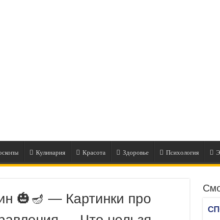
оскопы
Кулинария
Красота
Здоровье
Психология
Э
Смо
ин 🎃🪔 — Картинки про
равления — Что нельзя