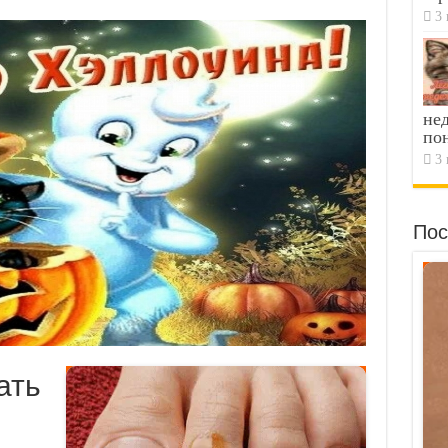
3 
не
по
3 
Пос
ать