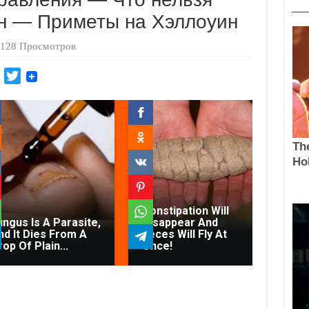
ин — Приметы на Хэллоуин
128 Просмотров
M
T
a
w
i
i
l
t
.
t
R
e
u
r
Constipation Will
ungus Is A Parasite,
Disappear And
Fu
nd It Dies From A
Feces Will Fly At
an
op Of Plain...
Once!
App