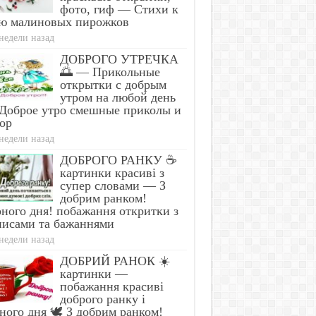
фото, гиф — Стихи к
ю малиновых пирожков
недели назад
ДОБРОГО УТРЕЧКА
🌅 — Прикольные
открытки с добрым
утром на любой день
Доброе утро смешные приколы и
ор
недели назад
ДОБРОГО РАНКУ ☕
картинки красиві з
супер словами — З
добрим ранком!
ного дня! побажання откритки з
писами та бажаннями
недели назад
ДОБРИЙ РАНОК ☀️
картинки —
побажання красиві
доброго ранку і
ного дня 🕊️ З добрим ранком!