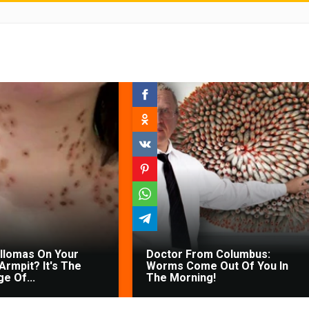
illomas On Your
Doctor From Columbus:
Armpit? It's The
Worms Come Out Of You In
ge Of...
The Morning!