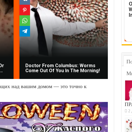
O
W
I
По
Or
Doctor From Columbus: Worms
No Po
..
Come Out Of You In The Morning!
It's T
М
ющих над вашим домом — это точно к
ПР
2 