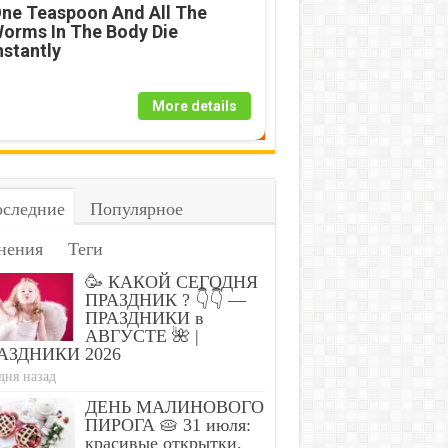
ne Teaspoon And All The
orms In The Body Die
nstantly
More details
следние
Популярное
op For More Than 2 Days -
Fecal Impaction Kills F
he First Sign Of
Relieves Constipation 
нения
Теги
🥳 КАКОЙ СЕГОДНЯ
ПРАЗДНИК ? 👇👇 —
ПРАЗДНИКИ в
АВГУСТЕ 🌺 |
АЗДНИКИ 2026
дня назад
ДЕНЬ МАЛИНОВОГО
ПИРОГА 🥧 31 июля:
красивые открытки,