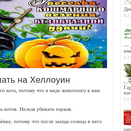
Дн
2 
— 
юм
2 
елать на Хеллоуин
Гар
го кота, потому что в виде животного к вам
на
2 
ь котов. Нельзя убивать пауков.
рёвке, потому что после захода солнца в него
гар