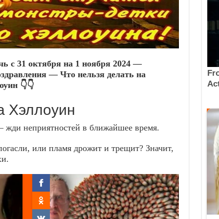
чь с 31 октября на 1 ноября 2024 —
здравления — Что нельзя делать на
уин 👇👇
а Хэллоуин
 — жди неприятностей в ближайшее время.
 погасли, или пламя дрожит и трещит? Значит,
хи.