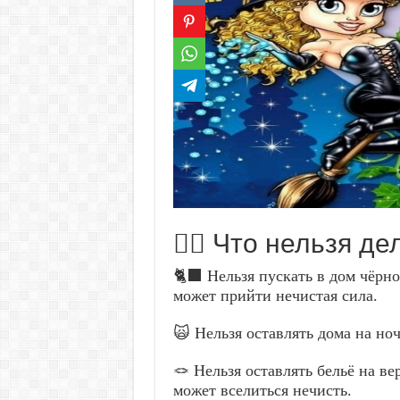
🙅‍♀️ Что нельзя д
🐈‍⬛ Нельзя пускать в дом чёрно
может прийти нечистая сила.
🙀 Нельзя оставлять дома на ноч
🪢 Нельзя оставлять бельё на ве
может вселиться нечисть.