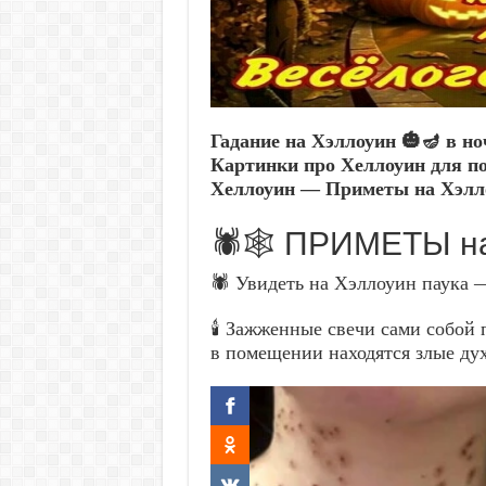
Гадание на Хэллоуин 🎃🪔 в но
Картинки про Хеллоуин для по
Хеллоуин — Приметы на Хэлло
🕷️🕸️ ПРИМЕТЫ н
🕷️ Увидеть на Хэллоуин паука
🕯️ Зажженные свечи сами собой
в помещении находятся злые ду