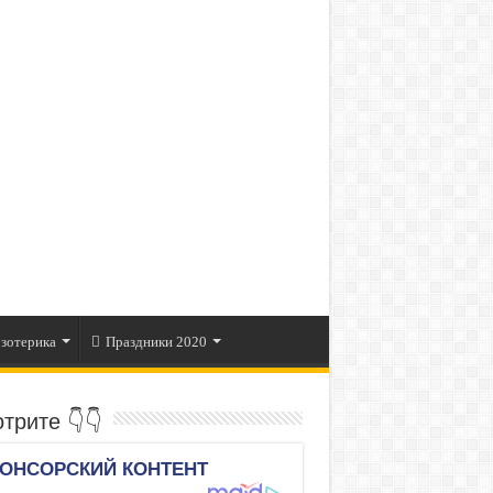
зотерика
Праздники 2020
трите 👇👇