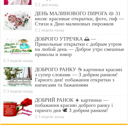
2 дня назад
ДЕНЬ МАЛИНОВОГО ПИРОГА 🥧 31
июля: красивые открытки, фото, гиф —
Стихи к Дню малиновых пирожков
2 недели назад
ДОБРОГО УТРЕЧКА 🌅 —
Прикольные открытки с добрым утром
на любой день — Доброе утро смешные
приколы и юмор
3 недели назад
ДОБРОГО РАНКУ ☕ картинки красиві
з супер словами — З добрим ранком!
Гарного дня! побажання откритки з
написами та бажаннями
3 недели назад
ДОБРИЙ РАНОК ☀️ картинки —
побажання красиві доброго ранку і
гарного дня 🕊️ З добрим ранком!
3 недели назад