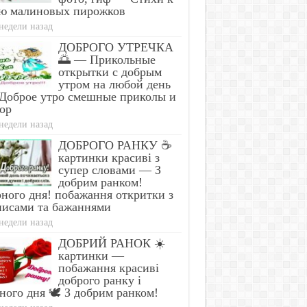
ю малиновых пирожков
недели назад
ДОБРОГО УТРЕЧКА
🌅 — Прикольные
открытки с добрым
утром на любой день
Доброе утро смешные приколы и
ор
недели назад
ДОБРОГО РАНКУ ☕
картинки красиві з
супер словами — З
добрим ранком!
ного дня! побажання откритки з
писами та бажаннями
недели назад
ДОБРИЙ РАНОК ☀️
картинки —
побажання красиві
доброго ранку і
ного дня 🕊️ З добрим ранком!