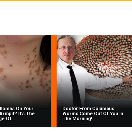
illomas On Your
Doctor From Columbus:
Armpit? It's The
Worms Come Out Of You In
ge Of...
The Morning!