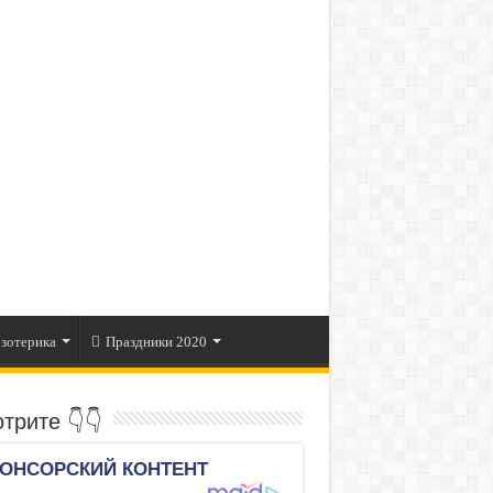
зотерика
Праздники 2020
трите 👇👇