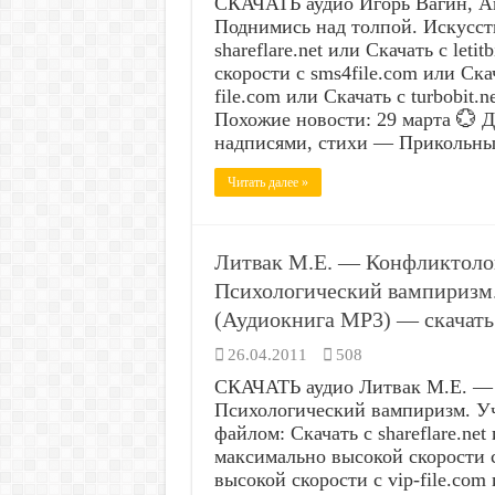
СКАЧАТЬ аудио Игорь Вагин, А
Поднимись над толпой. Искусст
shareflare.net или Скачать с let
скорости с sms4file.com или Ска
file.com или Скачать с turbobit
Похожие новости: 29 марта 
надписями, стихи — Прикольн
Читать далее »
Литвак М.E. — Конфликтолог
Психологический вампиризм.
(Аудиокнига MP3) — скачать
26.04.2011
508
СКАЧАТЬ аудио Литвак М.E. — 
Психологический вампиризм. У
файлом: Скачать с shareflare.net 
максимально высокой скорости с
высокой скорости с vip-file.com 