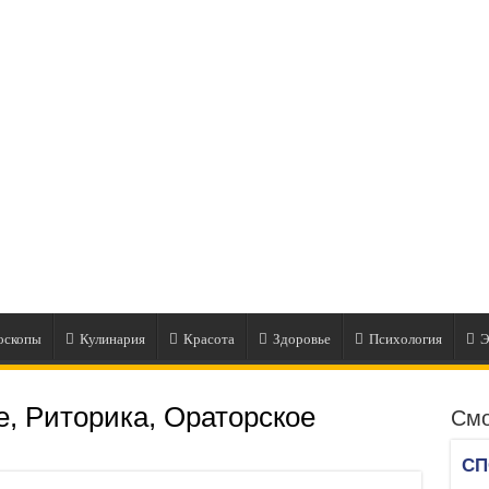
оскопы
Кулинария
Красота
Здоровье
Психология
Э
, Риторика, Ораторское
Смо