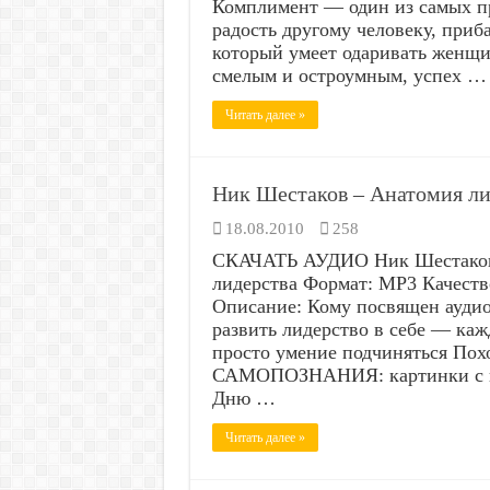
Комплимент — один из самых пр
радость другому человеку, приб
который умеет одаривать женщ
смелым и остроумным, успех …
Читать далее »
Ник Шестаков – Анатомия ли
18.08.2010
258
СКАЧАТЬ АУДИО Ник Шестаков 
лидерства Формат: MP3 Качество
Описание: Кому посвящен аудио
развить лидерство в себе — каж
просто умение подчиняться Пох
САМОПОЗНАНИЯ: картинки с на
Дню …
Читать далее »