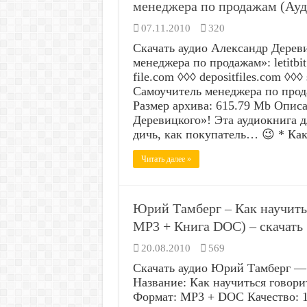
менеджера по продажам (Ауд
07.11.2010
320
Скачать аудио Александр Дерев
менеджера по продажам»: letitbit.n
file.com ◊◊◊ depositfiles.com ◊◊
Самоучитель менеджера по прод
Размер архива: 615.79 Mb Опис
Деревицкого»! Эта аудиокнига д
дичь, как покупатель… 😉 * Ка
Читать далее »
Юрий Тамберг – Как научить
MP3 + Книга DOC) – скачать
20.08.2010
569
Скачать аудио Юрий Тамберг —
Название: Как научиться говор
Формат: MP3 + DOC Качество: 1