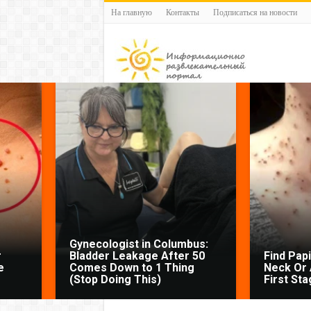
На главную
Контакты
Подписаться на новости
Gynecologist in Columbus:
r
Bladder Leakage After 50
Find Pap
e
Comes Down to 1 Thing
Neck Or 
(Stop Doing This)
First Sta