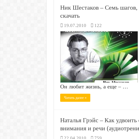
Ник Шестаков – Семь шагов
скачать
19.07.2010
122
Он любит жизнь, а еще – …
Читать далее »
Наталья Грэйс – Как удвоить
внимания и речи (аудиотрени
22.04.2010
759