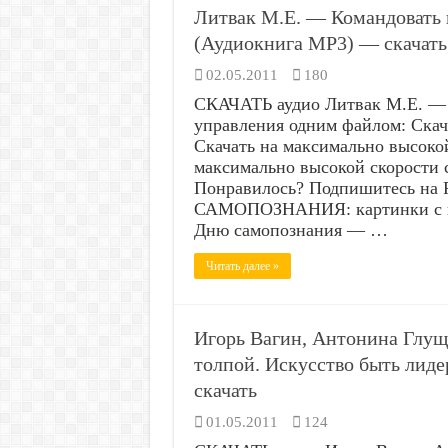
Литвак М.Е. — Командовать 
(Аудиокнига MP3) — скачать
02.05.2011
180
СКАЧАТЬ аудио Литвак М.Е. — 
управления одним файлом: Скачать
Скачать на максимально высокой
максимально высокой скорости с v
Понравилось? Подпишитесь на 
САМОПОЗНАНИЯ: картинки с на
Дню самопознания — …
Читать далее »
Игорь Вагин, Антонина Глущ
толпой. Искусство быть лид
скачать
01.05.2011
124