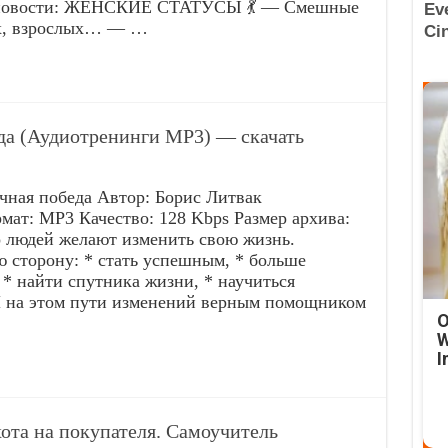
 новости: ЖЕНСКИЕ СТАТУСЫ 💃 — Смешные
ях, взрослых… — …
да (Аудиотренинги MP3) — скачать
ая победа Автор: Борис Литвак
мат: MP3 Качество: 128 Kbps Размер архива:
 людей желают изменить свою жизнь.
ю сторону: * стать успешным, * больше
, * найти спутника жизни, * научиться
 на этом пути изменений верным помощником
O
W
I
та на покупателя. Самоучитель