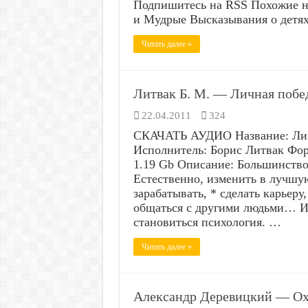
Подпишитесь на RSS Похожие
и Мудрые Высказывания о дет
Читать далее »
Литвак Б. М. — Личная побе
22.04.2011
324
СКАЧАТЬ АУДИО Название: Личн
Исполнитель: Борис Литвак Фор
1.19 Gb Описание: Большинство
Естественно, изменить в лучшу
зарабатывать, * сделать карьеру
общаться с другими людьми… И
становиться психология. …
Читать далее »
Александр Деревицкий — Охо