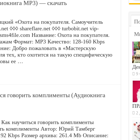
иокнига MP3) — скачать
По
ицкий «Охота на покупателя. Самоучитель
et ◊◊◊ shareflare.net ◊◊◊ turbobit.net vip-
М
◊ sms4file.com Название: Охота на покупателя.
ажам Формат: MP3 Качество: 128-160 Kbps
ание: Добро пожаловать в «Мастерскую
ля тех, кто охотится на такую специфическую
ковы ее …
Ден
9 
ся говорить комплименты (Аудиокнига
ПР
2 
 Как научиться говорить комплименты
ить комплименты Автор: Юрий Тамберг
92 Kbps Размер архива: 261.4 Mb Описание: