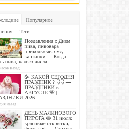
следние
Популярное
нения
Теги
Поздавления с Днем
пива, пивовара
прикольные: смс,
картинки — Когда
ь пива, какого числа
часов назад
🥳 КАКОЙ СЕГОДНЯ
ПРАЗДНИК ? 👇👇 —
ПРАЗДНИКИ в
АВГУСТЕ 🌺 |
АЗДНИКИ 2026
дня назад
ДЕНЬ МАЛИНОВОГО
ПИРОГА 🥧 31 июля:
красивые открытки,
фото, гиф — Стихи к