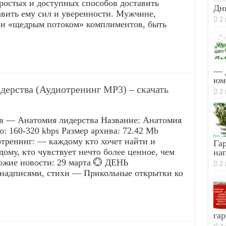
остых и доступных способов доставить
Дн
авить ему сил и уверенности. Мужчине,
2 
ин «щедрым потоком» комплиментов, быть
— 
юм
дерства (Аудиотренинг MP3) – скачать
2 
— Анатомия лидерства Название: Анатомия
: 160-320 kbps Размер архива: 72.42 Mb
тренинг: — каждому кто хочет найти и
Гар
дому, кто чувствует нечто более ценное, чем
на
ожие новости: 29 марта 💮 ДЕНЬ
2 
дписями, стихи — Прикольные открытки ко
гар