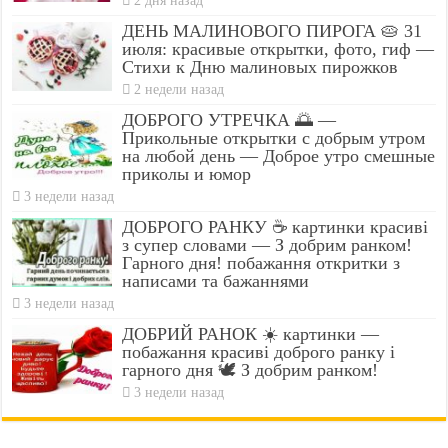
2 дня назад
ДЕНЬ МАЛИНОВОГО ПИРОГА 🥧 31
июля: красивые открытки, фото, гиф —
Стихи к Дню малиновых пирожков
2 недели назад
ДОБРОГО УТРЕЧКА 🌅 —
Прикольные открытки с добрым утром
на любой день — Доброе утро смешные
приколы и юмор
3 недели назад
ДОБРОГО РАНКУ ☕ картинки красиві
з супер словами — З добрим ранком!
Гарного дня! побажання откритки з
написами та бажаннями
3 недели назад
ДОБРИЙ РАНОК ☀️ картинки —
побажання красиві доброго ранку і
гарного дня 🕊️ З добрим ранком!
3 недели назад