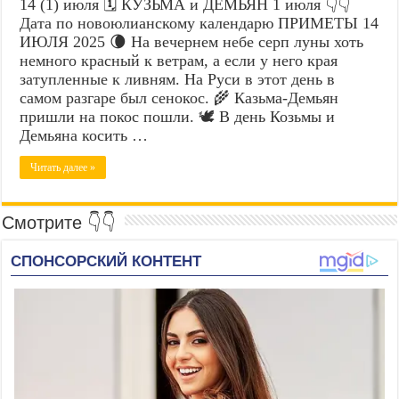
14 (1) июля 🗓️ КУЗЬМА и ДЕМЬЯН 1 июля 👇👇
Дата по новоюлианскому календарю ПРИМЕТЫ 14
ИЮЛЯ 2025 🌘 На вечернем небе серп луны хоть
немного красный к ветрам, а если у него края
затупленные к ливням. На Руси в этот день в
самом разгаре был сенокос. 🌾 Казьма-Демьян
пришли на покос пошли. 🕊️ В день Козьмы и
Демьяна косить …
Читать далее »
Смотрите 👇👇