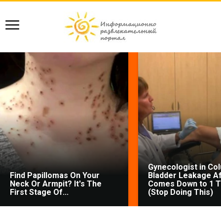
Gynecologist in Co
Find Papillomas On Your
Bladder Leakage Af
Neck Or Armpit? It's The
Comes Down to 1 T
First Stage Of...
(Stop Doing This)