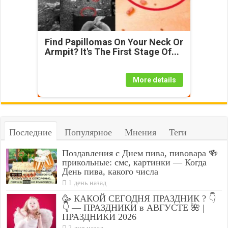
Find Papillomas On Your Neck Or
Armpit? It's The First Stage Of...
More details
Последние
Популярное
Мнения
Теги
Поздавления с Днем пива, пивовара 🍻
прикольные: смс, картинки — Когда
День пива, какого числа
1 день назад
🥳 КАКОЙ СЕГОДНЯ ПРАЗДНИК ? 👇
👇 — ПРАЗДНИКИ в АВГУСТЕ 🌺 |
ПРАЗДНИКИ 2026