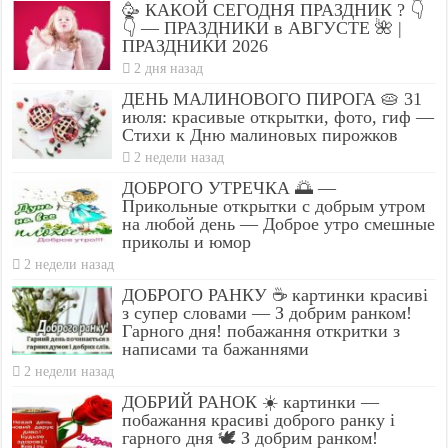
🥳 КАКОЙ СЕГОДНЯ ПРАЗДНИК ? 👇
👇 — ПРАЗДНИКИ в АВГУСТЕ 🌺 |
ПРАЗДНИКИ 2026
2 дня назад
ДЕНЬ МАЛИНОВОГО ПИРОГА 🥧 31
июля: красивые открытки, фото, гиф —
Стихи к Дню малиновых пирожков
2 недели назад
ДОБРОГО УТРЕЧКА 🌅 —
Прикольные открытки с добрым утром
на любой день — Доброе утро смешные
приколы и юмор
2 недели назад
ДОБРОГО РАНКУ ☕ картинки красиві
з супер словами — З добрим ранком!
Гарного дня! побажання откритки з
написами та бажаннями
2 недели назад
ДОБРИЙ РАНОК ☀️ картинки —
побажання красиві доброго ранку і
гарного дня 🕊️ З добрим ранком!