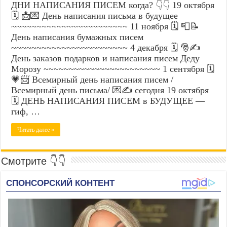
ДНИ НАПИСАНИЯ ПИСЕМ когда? 👇👇 19 октября
🗓️ 📩💌 День написания письма в будущее
~~~~~~~~~~~~~~~~~~~~~~~ 11 ноября 🗓️ 📮📝
День написания бумажных писем
~~~~~~~~~~~~~~~~~~~~~~~ 4 декабря 🗓️ 🎅✍️
День заказов подарков и написания писем Деду
Морозу ~~~~~~~~~~~~~~~~~~~~~~~ 1 сентября 🗓️
💗📨 Всемирный день написания писем /
Всемирный день письма/ 💌✍️ сегодня 19 октября
🗓️ ДЕНЬ НАПИСАНИЯ ПИСЕМ в БУДУЩЕЕ —
гиф, …
Читать далее »
Смотрите 👇👇