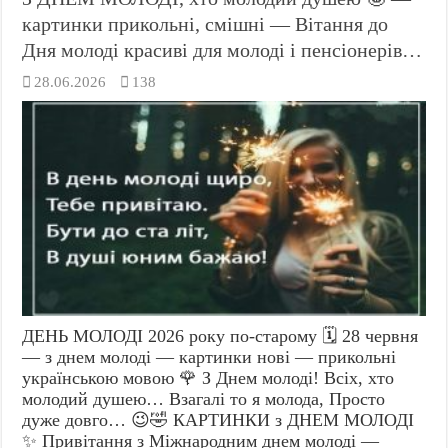
картинки прикольні, смішні — Вітання до
Дня молоді красиві для молоді і пенсіонерів…
28.06.2026
138
ДЕНЬ МОЛОДІ 2026 року по-старому 🗓️ 28 червня
— з днем молоді — картинки нові — прикольні
українською мовою 🌹 З Днем молоді! Всіх, хто
молодий душею… Взагалі то я молода, Просто
дуже довго… 😉🤣 КАРТИНКИ з ДНЕМ МОЛОДІ
✨ Привітання з Міжнародним днем молоді —