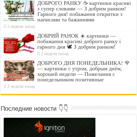
ДОБРОГО РАНКУ ☕ картинки красиві
з супер словами — З добрим ранком!
Гарного дня! побажання откритки з
написами та бажаннями
2 недели назад
ДОБРИЙ РАНОК ☀️ картинки —
побажання красиві доброго ранку і
гарного дня 🕊️ З добрим ранком!
2 недели назад
ДОБРОГО ДНЯ ПОНЕДЕЛЬНИКА! 🌹
— картинки с утром, добрым днём,
хорошей недели — Пожелания с
понедельником позитивные
2 недели назад
Последние новости 👇👇