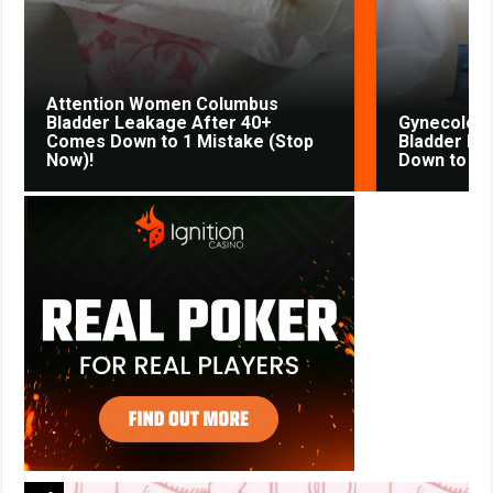
Attention Women Columbus
Bladder Leakage After 40+
Gynecologi
Comes Down to 1 Mistake (Stop
Bladder Le
Now)!
Down to 1 