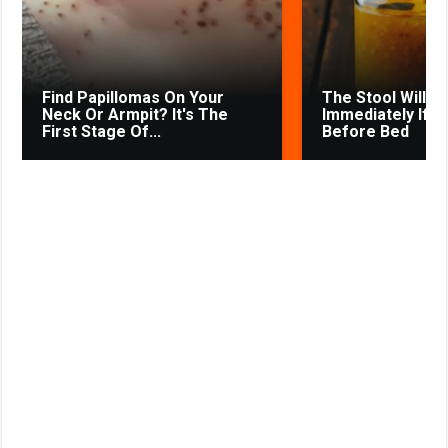
s
t
n
i
k
Find Papillomas On Your
The Stool Will Fl
i
Neck Or Armpit? It's The
Immediately If Yo
First Stage Of...
Before Bed