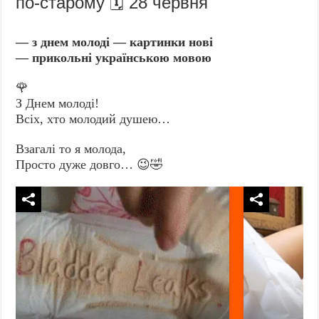
по-старому 🗓️ 28 червня
— з днем молоді — картинки нові
— прикольні українською мовою
🌹
З Днем молоді!
Всіх, хто молодий душею…
Взагалі то я молода,
Просто дуже довго… 😉🤣