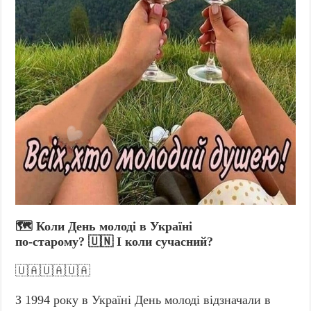
🗺️ Коли День молоді в Україні
по-старому? 🇺🇳 І коли сучасний?
🇺🇦🇺🇦🇺🇦
З 1994 року в Україні День молоді відзначали в