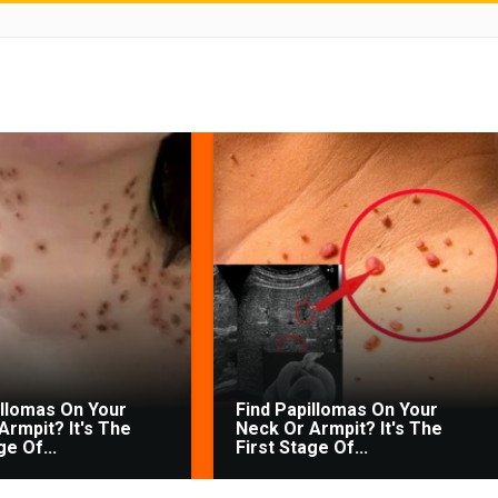
illomas On Your
Find Papillomas On Your
Armpit? It's The
Neck Or Armpit? It's The
ge Of...
First Stage Of...