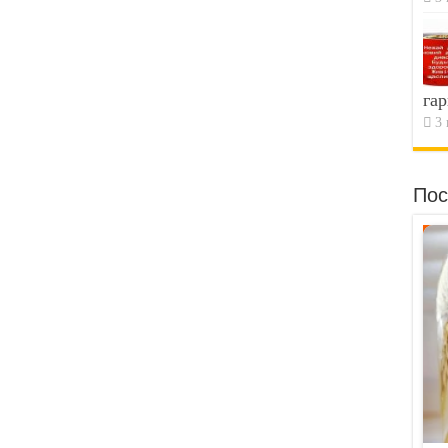
гар
3 
Пос