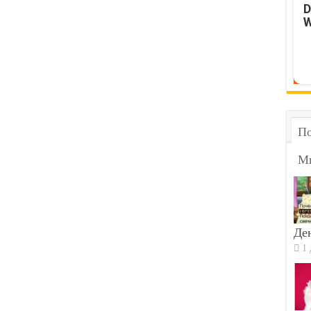
D
W
По
М
Ден
1 