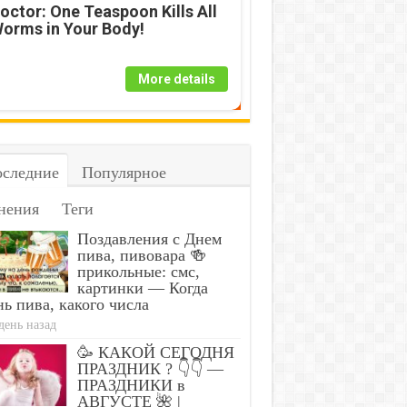
octor: One Teaspoon Kills All
orms in Your Body!
More details
следние
Популярное
нения
Теги
Поздавления с Днем
пива, пивовара 🍻
прикольные: смс,
картинки — Когда
ь пива, какого числа
день назад
🥳 КАКОЙ СЕГОДНЯ
ПРАЗДНИК ? 👇👇 —
ПРАЗДНИКИ в
АВГУСТЕ 🌺 |