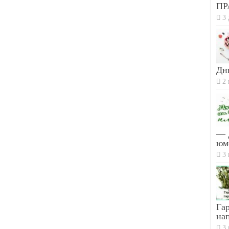
ПР
3 
Дн
2 
— 
юм
3 
Гар
на
3 