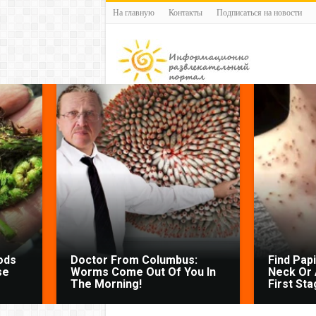
На главную
Контакты
Подписаться на новости
ods
Doctor From Columbus:
Find Pap
se
Worms Come Out Of You In
Neck Or 
The Morning!
First Sta