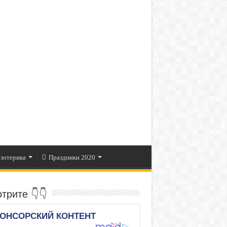
зотерика
Праздники 2020
трите 👇👇