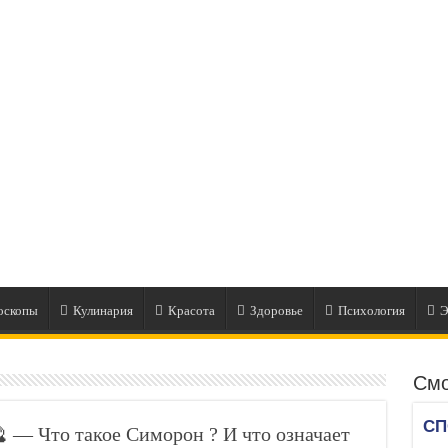
оскопы
Кулинария
Красота
Здоровье
Психология
Э
Смо
 — Что такое Симорон ? И что означает