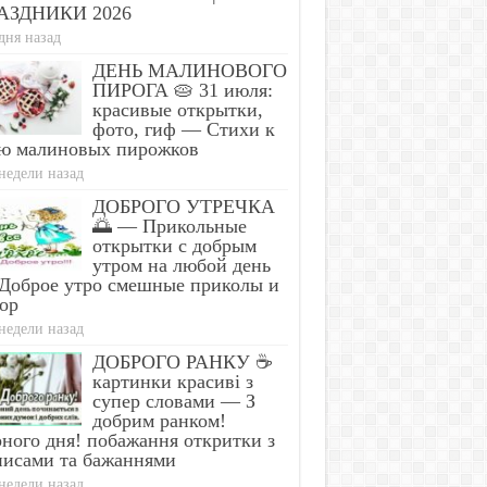
АЗДНИКИ 2026
дня назад
ДЕНЬ МАЛИНОВОГО
ПИРОГА 🥧 31 июля:
красивые открытки,
фото, гиф — Стихи к
ю малиновых пирожков
недели назад
ДОБРОГО УТРЕЧКА
🌅 — Прикольные
открытки с добрым
утром на любой день
Доброе утро смешные приколы и
ор
недели назад
ДОБРОГО РАНКУ ☕
картинки красиві з
супер словами — З
добрим ранком!
ного дня! побажання откритки з
писами та бажаннями
недели назад