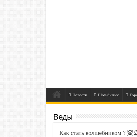
Новости
Шоу-бизнес
Гор
Веды
Как стать волшебником ? 🧝