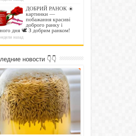
ДОБРИЙ РАНОК ☀️
картинки —
побажання красиві
доброго ранку і
ного дня 🕊️ З добрим ранком!
недели назад
ледние новости 👇👇