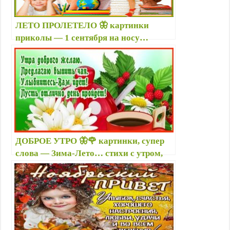
n
i
ЛЕТО ПРОЛЕТЕЛО 🦋 картинки
k
приколы — 1 сентября на носу…
i
открытки с Днем знаний, новым
учебным годом — Шуточные статусы
про школу
ДОБРОЕ УТРО 🦋🌹 картинки, супер
слова — Зима-Лето… стихи с утром,
хорошего дня, вечера — Новые
весенние, летние открытки