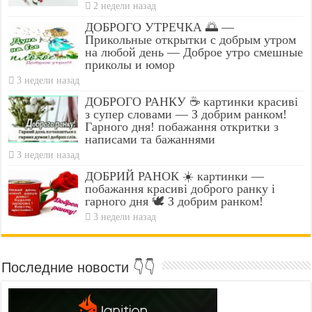
2 недели назад
ДОБРОГО УТРЕЧКА 🌅 —
Прикольные открытки с добрым утром
на любой день — Доброе утро смешные
приколы и юмор
3 недели назад
ДОБРОГО РАНКУ ☕ картинки красиві
з супер словами — З добрим ранком!
Гарного дня! побажання откритки з
написами та бажаннями
3 недели назад
ДОБРИЙ РАНОК ☀️ картинки —
побажання красиві доброго ранку і
гарного дня 🕊️ З добрим ранком!
3 недели назад
Последние новости 👇👇