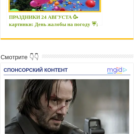
ПРАЗДНИКИ 24 АВГУСТА 🥳
картинки: День жалобы на погоду ☔;
падающей звезды 🌠; картофельных
чипсов 🌮 и др.
Смотрите 👇👇