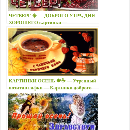
ЧЕТВЕРГ ☀️ — ДОБРОГО УТРА, ДНЯ
ХОРОШЕГО картинки —
Трогательние открытки утренние с
цветами ☕ и кофе
КАРТИНКИ ОСЕНЬ 🍁☕ — Утренный
позитив гифки — Картинки доброго
утра, дня, вечера — 25 октября День
осеннего кофе