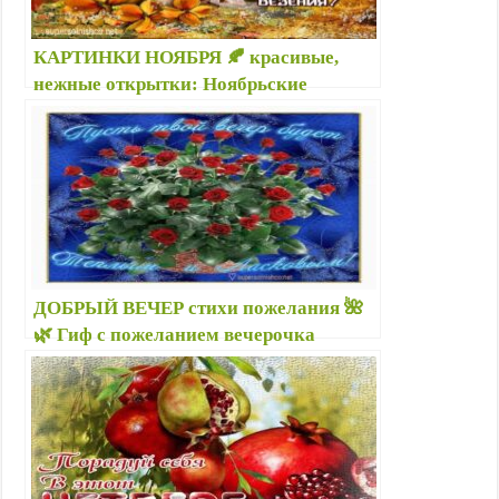
КАРТИНКИ НОЯБРЯ 🍂 красивые,
нежные открытки: Ноябрьские
приветики — Привет ноябрь-
последний месяц осени — С первым
днем ноября!
ДОБРЫЙ ВЕЧЕР стихи пожелания 🌺
🌿 Гиф с пожеланием вечерочка
благословенного — Доброго вечера
добрым людям картинки