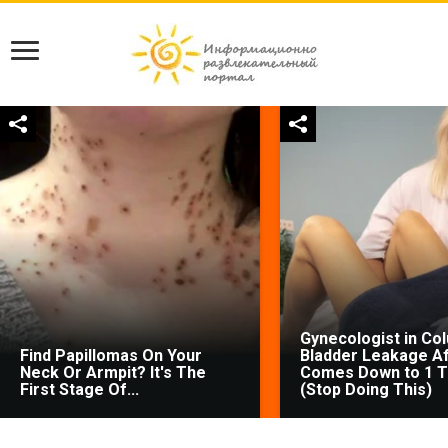
Gynecologist in Co
Find Papillomas On Your
Bladder Leakage Af
Neck Or Armpit? It's The
Comes Down to 1 T
First Stage Of...
(Stop Doing This)