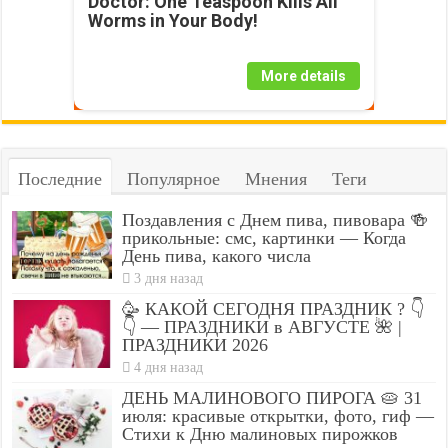
Doctor: One Teaspoon Kills All
Worms in Your Body!
More details
Последние
Популярное
Мнения
Теги
Поздавления с Днем пива, пивовара 🍻
прикольные: смс, картинки — Когда
День пива, какого числа
3 дня назад
🥳 КАКОЙ СЕГОДНЯ ПРАЗДНИК ? 👇
👇 — ПРАЗДНИКИ в АВГУСТЕ 🌺 |
ПРАЗДНИКИ 2026
4 дня назад
ДЕНЬ МАЛИНОВОГО ПИРОГА 🥧 31
июля: красивые открытки, фото, гиф —
Стихи к Дню малиновых пирожков