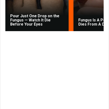
i
k
Pour Just One Drop on the
i
Fungus — Watch It Die
Fungus Is A Paras
Before Your Eyes
Dies From A Drop