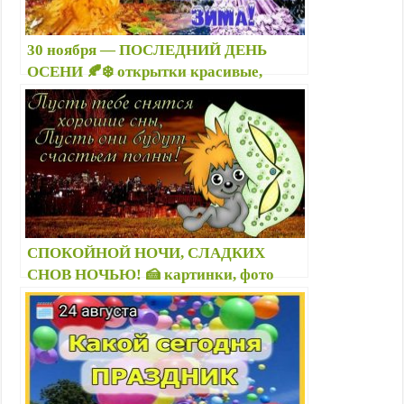
30 ноября — ПОСЛЕДНИЙ ДЕНЬ
ОСЕНИ 🍂❄️ открытки красивые,
пожелания, картинки с надписями —
Пока осень, привет зима
СПОКОЙНОЙ НОЧИ, СЛАДКИХ
СНОВ НОЧЬЮ! 🍰 картинки, фото
прикольные, красивые, со смыслом,
пожеланье в открытках