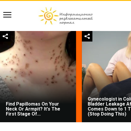
Gynecologist in Co
Find Papillomas On Your
Bladder Leakage Af
Neck Or Armpit? It's The
Comes Down to 1 T
First Stage Of...
(Stop Doing This)