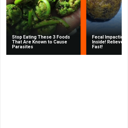
k
p
m
s
s
s
t
n
i
k
Stop Eating These 3 Foods
Fecal Impaction 
i
That Are Known to Cause
Inside! Relieves
Parasites
Fast!