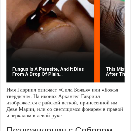
Fungus Is A Parasite, And It Dies
This Mixtur
From A Drop Of Plain...
After The V
Имя Гавриил означает «Сила Божья» или «Божья
твердыня». На иконах Архангел Гавриил
изображается с райской веткой, принесенной им
Деве Марии, или со светящимся фонарем в правой
и зеркалом в левой руке.
Поздравления с Собором