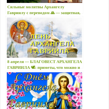
i
Сильные молитвы Архангелу
k
Гавриилу с переводом 🙏 — защитная,
i
о здоровье, о замужестве: как
молиться, о чем просят Архангела
Гавриила?
8 апреля — БЛАГОВЕСТ АРХАНГЕЛА
ГАВРИИЛА 🕊️: приметы, что можно и
нельзя делать, именины, картинки