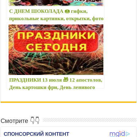
С ДНЕМ ШОКОЛАДА 🍩 гифки,
прикольные картинки, открытки, фото
— Когда праздник шоколада? —
Красивые статусы и проза,
поздравления
ПРАЗДНИКИ 13 июля 🎁 12 апостолов,
День картошки фри, День ленивого
кота, День подлиз и др.
Смотрите 👇👇