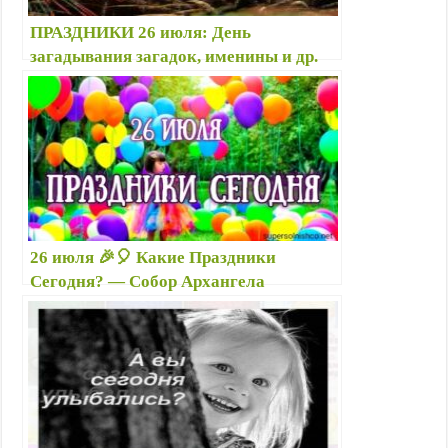
ПРАЗДНИКИ 26 июля: День
загадывания загадок, именины и др.
праздники сегодня 26. 07.
26 июля 🎉🎈 Какие Праздники
Сегодня? — Собор Архангела
Гавриила (молитвы), Гаврила Летний,
др. праздники, именины — Картинки
26 07