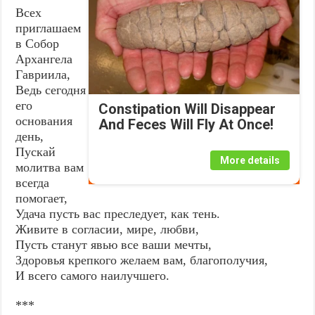
Всех
приглашаем
в Собор
Архангела
Гавриила,
Ведь сегодня
его
Constipation Will Disappear
основания
And Feces Will Fly At Once!
день,
Пускай
More details
молитва вам
всегда
помогает,
Удача пусть вас преследует, как тень.
Живите в согласии, мире, любви,
Пусть станут явью все ваши мечты,
Здоровья крепкого желаем вам, благополучия,
И всего самого наилучшего.
***