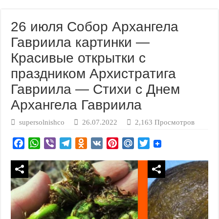
26 июля Собор Архангела
Гавриила картинки —
Красивые открытки с
праздником Архистратига
Гавриила — Стихи с Днем
Архангела Гавриила
supersolnishco
26.07.2022
2,163 Просмотров
F
W
V
T
O
V
P
M
T
a
h
i
e
d
K
i
a
w
c
a
b
l
n
n
i
i
e
t
e
e
o
t
l
t
b
s
r
g
k
e
.
t
o
A
r
l
r
R
e
o
p
a
a
e
u
r