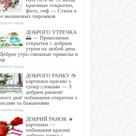
красивые открытки,
фото, гиф — Стихи к
ю малиновых пирожков
недели назад
ДОБРОГО УТРЕЧКА
🌅 — Прикольные
открытки с добрым
утром на любой день
Доброе утро смешные приколы и
ор
недели назад
ДОБРОГО РАНКУ ☕
картинки красиві з
супер словами — З
добрим ранком!
ного дня! побажання откритки з
писами та бажаннями
недели назад
ДОБРИЙ РАНОК ☀️
картинки —
побажання красиві
доброго ранку і