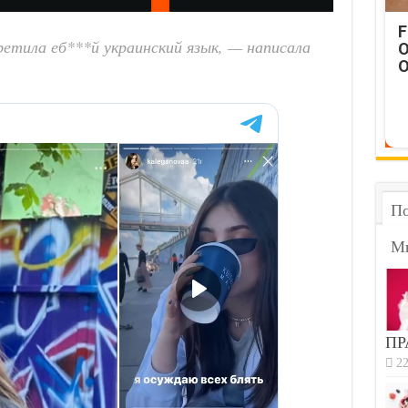
F
ретила еб***й украинский язык, — написала
O
O
По
М
ПР
22