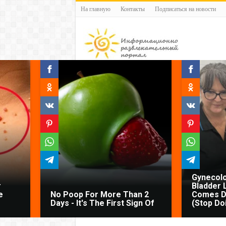
На главную
Контакты
Подписаться на новости
Gynecolo
r
Bladder 
e
No Poop For More Than 2
Comes D
Days - It's The First Sign Of
(Stop Do