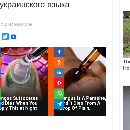
 украинского языка —
792 Просмотров
M
T
a
w
i
i
l
t
.
t
R
e
u
r
Con
ungus Suffocates
Fungus Is A Parasite,
Di
nd Dies When You
And It Dies From A
Fec
pply This at Night
Drop Of Plain...
On