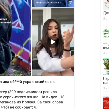
Дн
2 
— 
юм
2 
Гар
на
2 