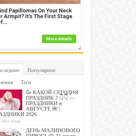
ind Papillomas On Your Neck
r Armpit? It's The First Stage
f...
More details
следние
Популярное
нения
Теги
🥳 КАКОЙ СЕГОДНЯ
ПРАЗДНИК ? 👇👇 —
ПРАЗДНИКИ в
АВГУСТЕ 🌺 |
АЗДНИКИ 2026
 часа назад
ДЕНЬ МАЛИНОВОГО
ПИРОГА 🥧 31 июля: