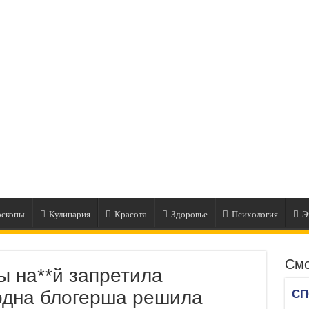
оскопы
Кулинария
Красота
Здоровье
Психология
Э
Смо
ы на**й запретила
одна блогерша решила