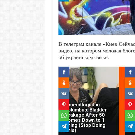
В телеграм канале «Киев Сейча
видео, на котором молодая блог
об украинском языке.
Gynecologist in
Columbus: Bladder
Leakage After 50
O
Comes Down to 1
A
Thing (Stop Doing
T
This)
In