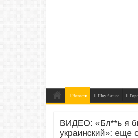
Новости
Шоу-бизнес
Гор
ВИДЕО: «Бл**ь я б
украинский»: еще 