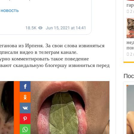
гар
2 
не
еганова из Ирпеня. За свои слова извиняться
по
дписали видео в телеграм канале.
2 
урно комментировать такое поведение
вают скандальную блогершу извиниться перед
Пос