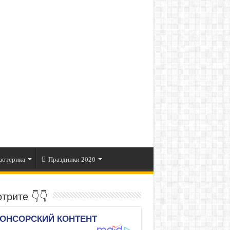
зотерика
Праздники 2020
трите 👇👇