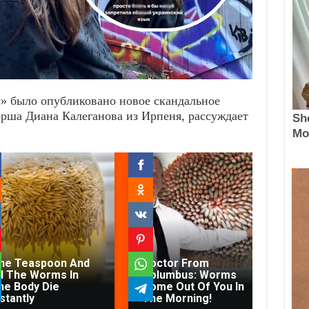
с» было опубликовано новое скандальное
ерша Диана Калеганова из Ирпеня, рассуждает
ne Teaspoon And
Doctor From
Fi
ll The Worms In
Columbus: Worms
Yo
he Body Die
Come Out Of You In
Arm
stantly
The Morning!
Sta