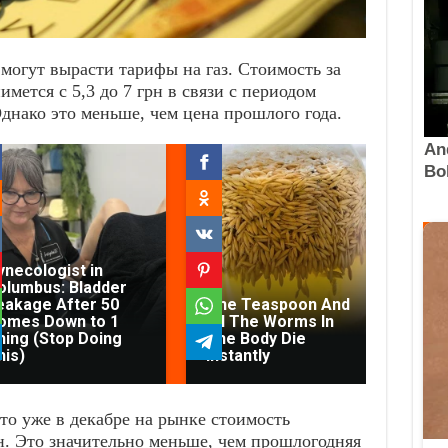
могут вырасти тарифы на газ. Стоимость за
мется с 5,3 до 7 грн в связи с периодом
днако это меньше, чем цена прошлого года.
ynecologist in
olumbus: Bladder
eakage After 50
One Teaspoon And
Fi
omes Down to 1
All The Worms In
Yo
hing (Stop Doing
The Body Die
Arm
his)
Instantly
Sta
то уже в декабре на рынке стоимость
н. Это значительно меньше, чем прошлогодняя