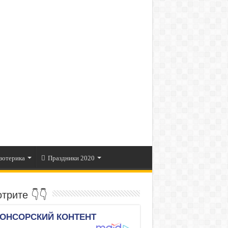
зотерика
Праздники 2020
трите 👇👇