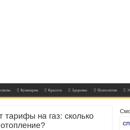
оскопы
Кулинария
Красота
Здоровье
Психология
Э
Смо
 тарифы на газ: сколько
 отопление?