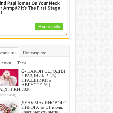
ind Papillomas On Your Neck
r Armpit? It's The First Stage
f...
More details
следние
Популярное
нения
Теги
🥳 КАКОЙ СЕГОДНЯ
ПРАЗДНИК ? 👇👇 —
ПРАЗДНИКИ в
АВГУСТЕ 🌺 |
АЗДНИКИ 2026
день назад
ДЕНЬ МАЛИНОВОГО
ПИРОГА 🥧 31 июля:
красивые открытки,