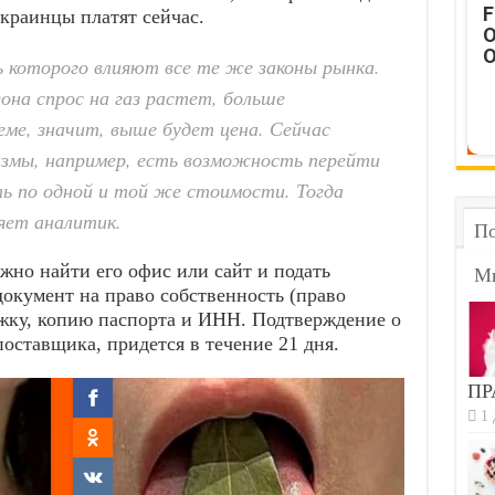
F
украинцы платят сейчас.
O
O
 которого влияют все те же законы рынка.
она спрос на газ растет, больше
ме, значит, выше будет цена. Сейчас
змы, например, есть возможность перейти
ь по одной и той же стоимости. Тогда
няет аналитик.
По
жно найти его офис или сайт и подать
М
документ на право собственность (право
жку, копию паспорта и ИНН. Подтверждение о
оставщика, придется в течение 21 дня.
ПР
1 