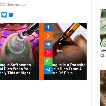
333 Просмотров
M
T
a
w
i
i
l
t
.
t
R
e
u
r
Con
ungus Suffocates
Fungus Is A Parasite,
Di
nd Dies When You
And It Dies From A
Fec
pply This at Night
Drop Of Plain...
On