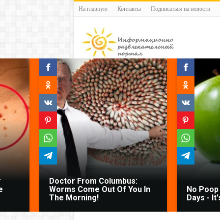
На главную
Контакты
Подписаться на новости
r
Doctor From Columbus:
e
Worms Come Out Of You In
No Poop 
The Morning!
Days - It