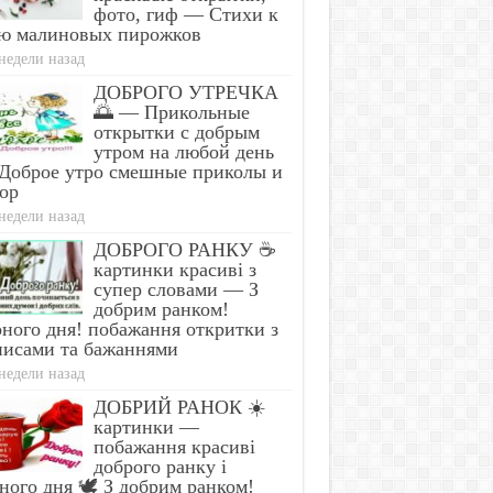
фото, гиф — Стихи к
ю малиновых пирожков
недели назад
ДОБРОГО УТРЕЧКА
🌅 — Прикольные
открытки с добрым
утром на любой день
Доброе утро смешные приколы и
ор
недели назад
s Is A Parasite, And It Dies
Find Papillomas On Yo
A Drop Of Plain...
Armpit? It's The First 
ДОБРОГО РАНКУ ☕
картинки красиві з
супер словами — З
добрим ранком!
ного дня! побажання откритки з
писами та бажаннями
недели назад
ДОБРИЙ РАНОК ☀️
картинки —
побажання красиві
доброго ранку і
ного дня 🕊️ З добрим ранком!