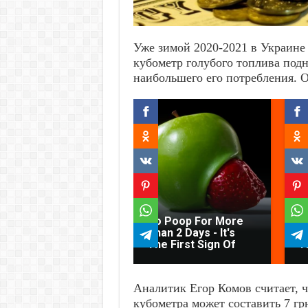
Уже зимой 2020-2021 в Украине 
кубометр голубого топлива подни
наибольшего его потребления. О
G
C
L
No Poop For More
C
Than 2 Days - It's
T
The First Sign Of
T
Аналитик Егор Комов считает, ч
кубометра может составить 7 гр