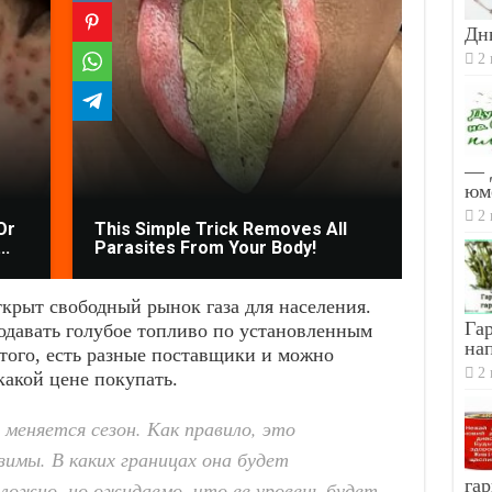
Дн
2 
— 
юм
2 
Or
This Simple Trick Removes All
Fungu
..
Parasites From Your Body!
From 
открыт свободный рынок газа для населения.
Гар
одавать голубое топливо по установленным
на
того, есть разные поставщики и можно
2 
какой цене покупать.
меняется сезон. Как правило, это
имы. В каких границах она будет
гар
сложно, но ожидаемо, что ее уровень будет