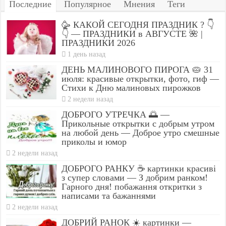
Последние
Популярное
Мнения
Теги
🥳 КАКОЙ СЕГОДНЯ ПРАЗДНИК ? 👇
👇 — ПРАЗДНИКИ в АВГУСТЕ 🌺 |
ПРАЗДНИКИ 2026
1 день назад
ДЕНЬ МАЛИНОВОГО ПИРОГА 🥧 31
июля: красивые открытки, фото, гиф —
Стихи к Дню малиновых пирожков
2 недели назад
ДОБРОГО УТРЕЧКА 🌅 —
Прикольные открытки с добрым утром
на любой день — Доброе утро смешные
приколы и юмор
2 недели назад
ДОБРОГО РАНКУ ☕ картинки красиві
з супер словами — З добрим ранком!
Гарного дня! побажання откритки з
написами та бажаннями
2 недели назад
ДОБРИЙ РАНОК ☀️ картинки —