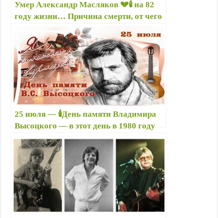
Умер Александр Масляков 💔🕯️ на 82
году жизни… Причина смерти, от чего
умер бессменный ведущий КВН
Масляков
25 июля — 🕯️День памяти Владимира
Высоцкого — в этот день в 1980 году
ушел из жизни легендарный поэт,
певец, актер