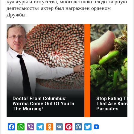
культуры и искусства, многолетнюю плодотворную
деятельность» актер был награжден орденом
Дружбы.
Doctor From Columbus:
Stop Eating The
Worms Come Out Of You In
That Are Known
The Morning!
Parasites
F
W
V
T
O
V
P
M
T
a
h
i
e
d
K
i
a
w