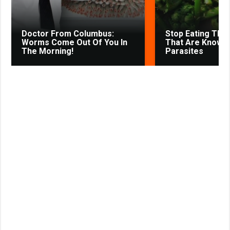
i
k
Doctor From Columbus:
Stop Eating The
i
Worms Come Out Of You In
That Are Known
The Morning!
Parasites