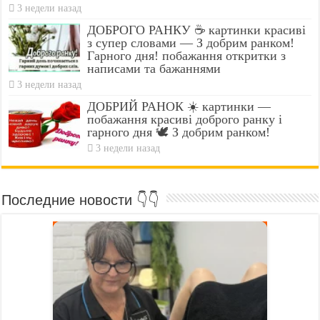
3 недели назад
ДОБРОГО РАНКУ ☕ картинки красиві
з супер словами — З добрим ранком!
Гарного дня! побажання откритки з
написами та бажаннями
3 недели назад
ДОБРИЙ РАНОК ☀️ картинки —
побажання красиві доброго ранку і
гарного дня 🕊️ З добрим ранком!
3 недели назад
Последние новости 👇👇