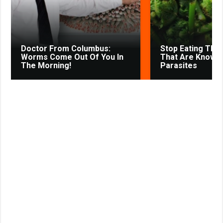
s
t
n
i
k
Doctor From Columbus:
Stop Eating The
i
Worms Come Out Of You In
That Are Known
The Morning!
Parasites