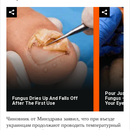
Pour Just 
Fungus Dries Up And Falls Off
Fungus — W
After The First Use
Your Eyes
Чиновник от Минздрава заявил, что при въезде
украинцам продолжают проводить температурный