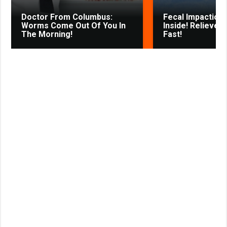
k
Doctor From Columbus:
Fecal Impaction 
i
Worms Come Out Of You In
Inside! Relieves
The Morning!
Fast!