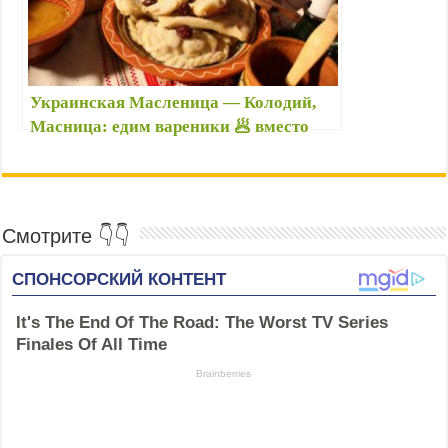
k
p
m
s
s
s
t
n
i
Украинская Масленица — Колодий,
k
Масница: едим вареники 🥟 вместо
i
блинов 🥞 — В чем отличие Колодия от
российской Масленицы?
Смотрите 👇👇