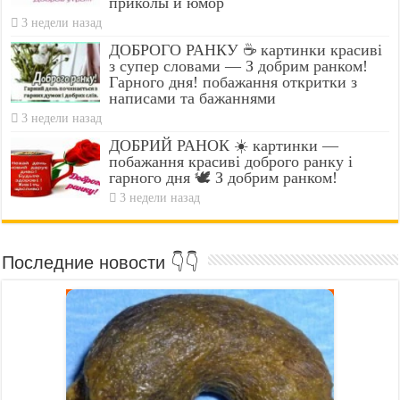
приколы и юмор
3 недели назад
ДОБРОГО РАНКУ ☕ картинки красиві
з супер словами — З добрим ранком!
Гарного дня! побажання откритки з
написами та бажаннями
3 недели назад
ДОБРИЙ РАНОК ☀️ картинки —
побажання красиві доброго ранку і
гарного дня 🕊️ З добрим ранком!
3 недели назад
Последние новости 👇👇