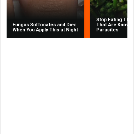
i
k
Stop Eating The
i
Fungus Suffocates and Dies
That Are Known
When You Apply This at Night
Parasites