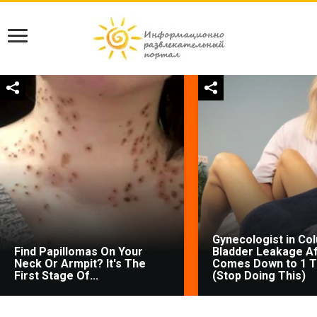
Gynecologist in Co
Find Papillomas On Your
Bladder Leakage Af
Neck Or Armpit? It's The
Comes Down to 1 T
First Stage Of...
(Stop Doing This)