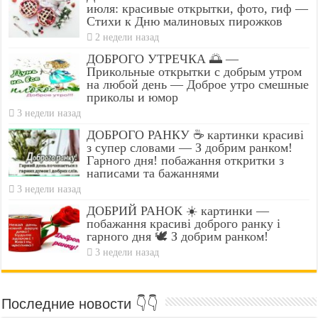
июля: красивые открытки, фото, гиф —
Стихи к Дню малиновых пирожков
2 недели назад
ДОБРОГО УТРЕЧКА 🌅 —
Прикольные открытки с добрым утром
на любой день — Доброе утро смешные
приколы и юмор
3 недели назад
ДОБРОГО РАНКУ ☕ картинки красиві
з супер словами — З добрим ранком!
Гарного дня! побажання откритки з
написами та бажаннями
3 недели назад
ДОБРИЙ РАНОК ☀️ картинки —
побажання красиві доброго ранку і
гарного дня 🕊️ З добрим ранком!
3 недели назад
Последние новости 👇👇