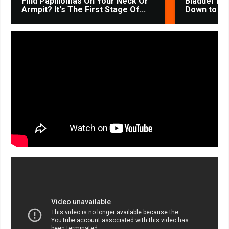
Find Papillomas On Your Neck Or
Bladder Le
Armpit? It's The First Stage Of...
Down to 1 