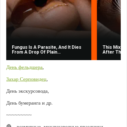
Fungus Is A Parasite, And It Dies
This Mixtur
From A Drop Of Plain...
After The V
День фельдшера
,
Захар Серповидец
,
День экскурсовода,
День бумеранга и др.
~~~~~~~~~
🔴 – всемирные, международные праздники