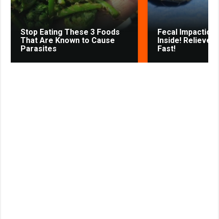
i
k
Stop Eating These 3 Foods
Fecal Impaction 
i
That Are Known to Cause
Inside! Relieves
Parasites
Fast!