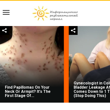
Gynecologist in Co
Find Papillomas On Your
Bladder Leakage Af
Neck Or Armpit? It's The
Comes Down to 1 T
First Stage Of...
(Stop Doing This)