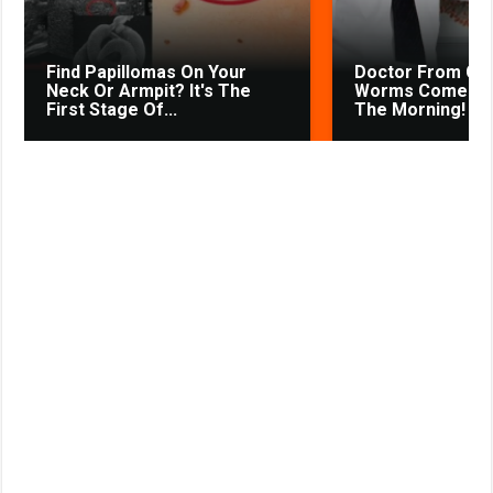
i
k
Find Papillomas On Your
Doctor From Co
i
Neck Or Armpit? It's The
Worms Come Out
First Stage Of...
The Morning!