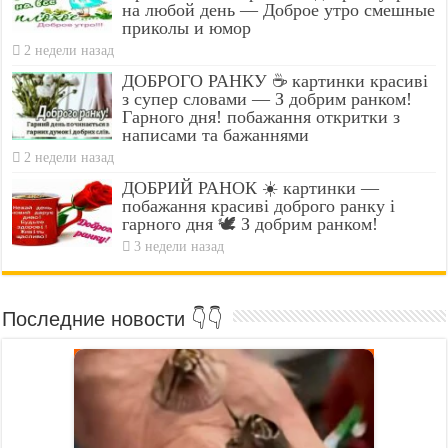
на любой день — Доброе утро смешные
приколы и юмор
2 недели назад
ДОБРОГО РАНКУ ☕ картинки красиві
з супер словами — З добрим ранком!
Гарного дня! побажання откритки з
написами та бажаннями
2 недели назад
ДОБРИЙ РАНОК ☀️ картинки —
побажання красиві доброго ранку і
гарного дня 🕊️ З добрим ранком!
3 недели назад
Последние новости 👇👇