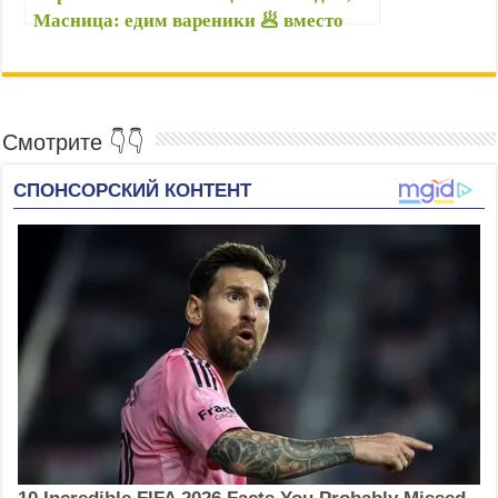
k
Масница: едим вареники 🥟 вместо
i
блинов 🥞 — В чем отличие Колодия от
российской Масленицы?
Смотрите 👇👇