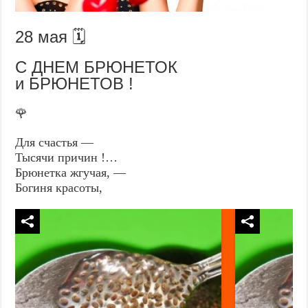
28 мая 🗓️
C ДHEM БРЮНЕТОК
и БРЮНЕТОВ !
🌹
Для счастья —
Тысячи причин !…
Брюнетка жгучая, —
Богиня красоты,