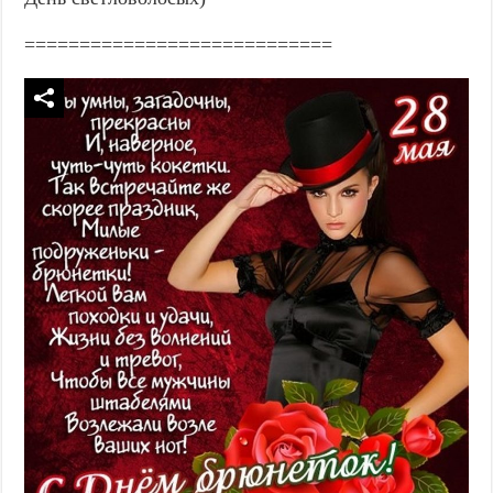
============================