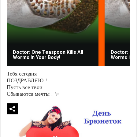
Doctor: One Teaspoon Kills All
Doctor: One
Worms in Your Body!
Worms in Y
Тебя сегодня
ПОЗДРАВЛЯЮ !
Пусть все твои
Сбываются мечты ! ✨