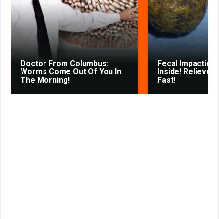
k
p
m
s
s
s
t
n
i
k
Doctor From Columbus:
Fecal Impaction 
i
Worms Come Out Of You In
Inside! Relieves
The Morning!
Fast!