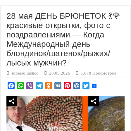
28 мая ДЕНЬ БРЮНЕТОК 💃🌹
красивые открытки, фото с
поздравлениями — Когда
Международный день
блондинок/шатенок/рыжих/
лысых мужчин?
supersolnishco
28.05.2026
1,878 Просмотров
F
W
V
T
O
V
P
M
T
a
h
i
e
d
K
i
a
w
c
a
b
l
n
n
i
i
e
t
e
e
o
t
l
t
b
s
r
g
k
e
.
t
o
A
r
l
r
R
e
o
p
a
a
e
u
r