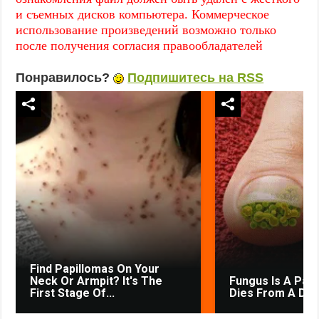
и съемных дисков компьютера. Коммерческое
использование произведений возможно только
после получения согласия правообладателей
Понравилось?
Подпишитесь на RSS
Find Papillomas On Your
Neck Or Armpit? It's The
Fungus Is A Paras
First Stage Of...
Dies From A Drop