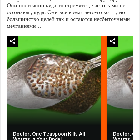
Они постоянно куда-то стремятся, часто сами не
осознавая, куда. Они все время чего-то хотят, но
большинство целей так и остаются несбыточными
мечтаниями…
Doctor: One Teaspoon Kills All
Doctor: One
Worms in Your Body!
Worms in Y