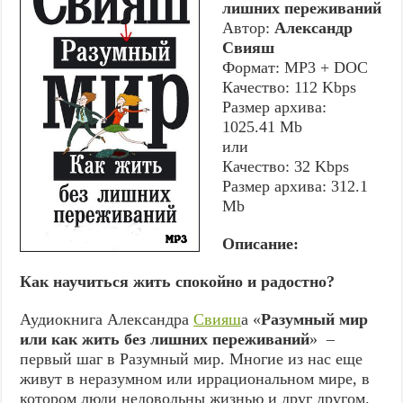
лишних переживаний
Автор:
Александр
Свияш
Формат: MP3 + DOC
Качество: 112 Kbps
Размер архива:
1025.41 Mb
или
Качество: 32 Kbps
Размер архива: 312.1
Mb
Описание:
Как научиться жить спокойно и радостно?
Аудиокнига Александра
Свияш
а «
Разумный мир
или как жить без лишних переживаний
» –
первый шаг в Разумный мир. Многие из нас еще
живут в неразумном или иррациональном мире, в
котором люди недовольны жизнью и друг другом.