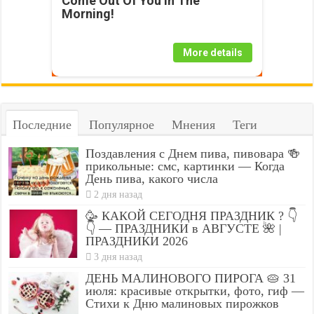
Come Out Of You In The
Morning!
More details
Последние
Популярное
Мнения
Теги
Поздавления с Днем пива, пивовара 🍻
прикольные: смс, картинки — Когда
День пива, какого числа
2 дня назад
🥳 КАКОЙ СЕГОДНЯ ПРАЗДНИК ? 👇
👇 — ПРАЗДНИКИ в АВГУСТЕ 🌺 |
ПРАЗДНИКИ 2026
3 дня назад
ДЕНЬ МАЛИНОВОГО ПИРОГА 🥧 31
июля: красивые открытки, фото, гиф —
Стихи к Дню малиновых пирожков