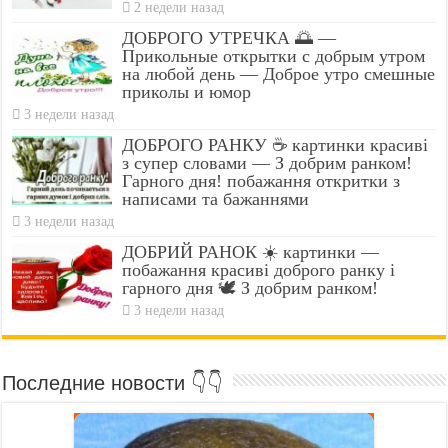
2 недели назад
ДОБРОГО УТРЕЧКА 🌅 —
Прикольные открытки с добрым утром
на любой день — Доброе утро смешные
приколы и юмор
3 недели назад
ДОБРОГО РАНКУ ☕ картинки красиві
з супер словами — З добрим ранком!
Гарного дня! побажання откритки з
написами та бажаннями
3 недели назад
ДОБРИЙ РАНОК ☀️ картинки —
побажання красиві доброго ранку і
гарного дня 🕊️ З добрим ранком!
3 недели назад
Последние новости 👇👇