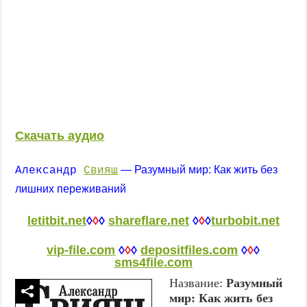
Скачать
аудио
— Разумный мир: Как жить без
Александр
Свияш
лишних переживаний
letitbit.net
◊
◊
◊
shareflare.net
◊
◊
◊
turbobit.net
vip-file.com
◊
◊
◊
depositfiles.com
◊
◊
◊
sms4file.com
Название:
Разумный
мир: Как жить без