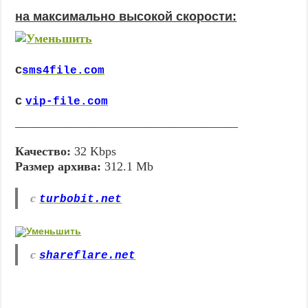
на максимально высокой скорости:
с
sms4file.com
с
vip-file.com
____________________________________
Качество:
32 Kbps
Размер архива:
312.1 Mb
с
turbobit.net
с
shareflare.net