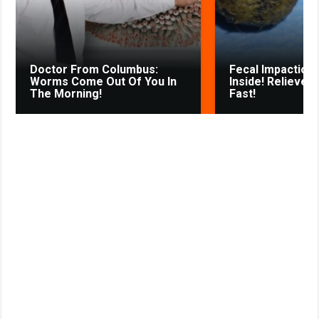
s
t
n
i
k
Doctor From Columbus:
Fecal Impaction 
i
Worms Come Out Of You In
Inside! Relieves
The Morning!
Fast!