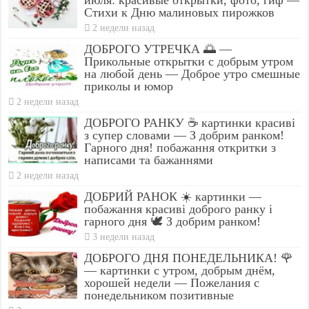
Стихи к Дню малиновых пирожков
2 недели назад
ДОБРОГО УТРЕЧКА 🌅 —
Прикольные открытки с добрым утром
на любой день — Доброе утро смешные
приколы и юмор
2 недели назад
ДОБРОГО РАНКУ ☕ картинки красиві
з супер словами — З добрим ранком!
Гарного дня! побажання откритки з
написами та бажаннями
2 недели назад
ДОБРИЙ РАНОК ☀️ картинки —
побажання красиві доброго ранку і
гарного дня 🕊️ З добрим ранком!
3 недели назад
ДОБРОГО ДНЯ ПОНЕДЕЛЬНИКА! 🌹
— картинки с утром, добрым днём,
хорошей недели — Пожелания с
понедельником позитивные