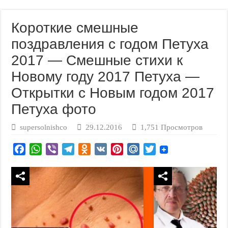
Короткие смешные
поздравления с годом Петуха
2017 — Смешные стихи к
Новому году 2017 Петуха —
Открытки с Новым годом 2017
Петуха фото
supersolnishco
29.12.2016
1,751 Просмотров
F
W
V
T
O
V
P
M
T
a
h
i
e
d
K
i
a
w
c
a
b
l
n
n
i
i
e
t
e
e
o
t
l
t
b
s
r
g
k
e
.
t
o
A
r
l
r
R
e
o
p
a
a
e
u
r