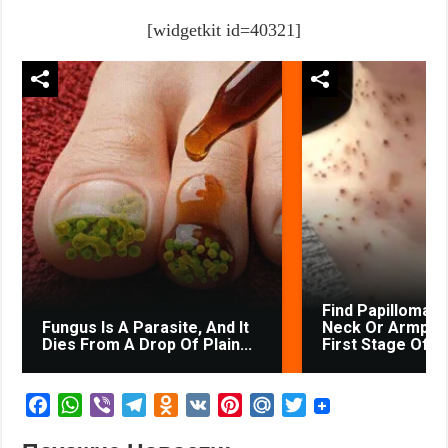
[widgetkit id=40321]
Find Papillomas
Fungus Is A Parasite, And It
Neck Or Armpit? 
Dies From A Drop Of Plain...
First Stage Of...
F
W
V
T
O
V
P
M
T
a
h
i
e
d
K
i
a
w