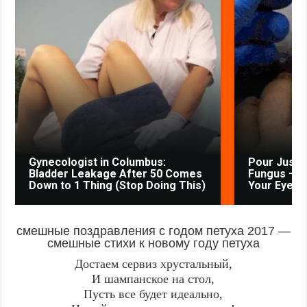
Gynecologist in Columbus:
Pour Just 
Bladder Leakage After 50 Comes
Fungus — W
Down to 1 Thing (Stop Doing This)
Your Eyes
смешные поздравления с годом петуха 2017 —
смешные стихи к новому году петуха
Достаем сервиз хрустальный,
И шампанское на стол,
Пусть все будет идеально,