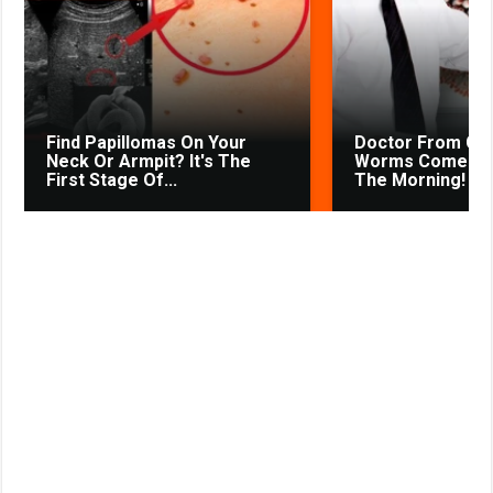
k
p
m
s
s
s
t
n
i
k
Find Papillomas On Your
Doctor From Co
i
Neck Or Armpit? It's The
Worms Come Out
First Stage Of...
The Morning!