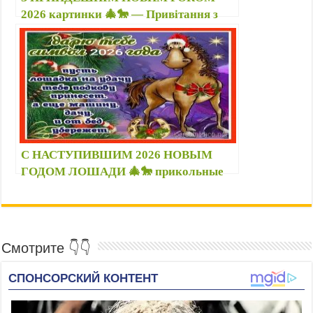
2026 картинки 🎄🐎 — Привітання з
роком Коня у прозі, віршах друзьям 🗓️
31 12 2025; 01 01 2026
С НАСТУПИВШИМ 2026 НОВЫМ
ГОДОМ ЛОШАДИ 🎄🐎 прикольные
стихи, картинки с лошадками — 1
января открытки, поздравление
Смотрите 👇👇