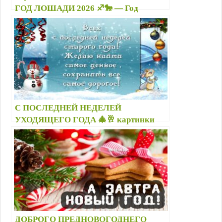
ГОД ЛОШАДИ 2026 ♐🐎 — Год
Лошади по знакам зодиака в стихах,
картинки, стикеры, гиф
С ПОСЛЕДНЕЙ НЕДЕЛЕЙ
УХОДЯЩЕГО ГОДА 🎄🥂 картинки
красивые, гифки — Открытки с
пожеланиями на каждый день и 2026
новый год
ДОБРОГО ПРЕДНОВОГОДНЕГО