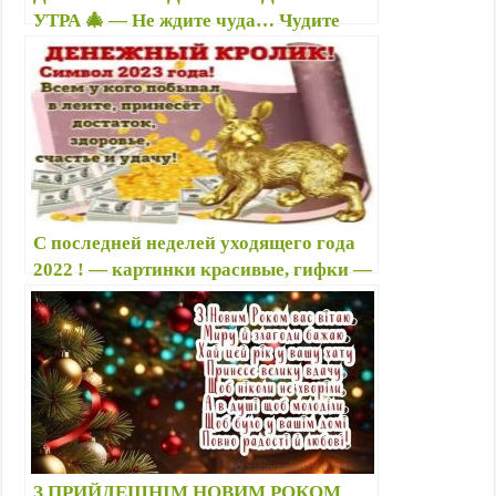
УТРА 🎄 — Не ждите чуда… Чудите
сами! — очень красивые, добрые,
необычные открытки в канун Нового
года и 1 января
С последней неделей уходящего года
2022 ! — картинки красивые, гифки —
Открытки с пожеланиями на каждый
день и 2023 новый год
З ПРИЙДЕШНІМ НОВИМ РОКОМ