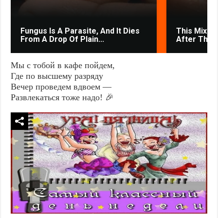
Fungus Is A Parasite, And It Dies
This Mixtur
From A Drop Of Plain...
After The V
Мы с тобой в кафе пойдем,
Где по высшему разряду
Вечер проведем вдвоем —
Развлекаться тоже надо! 🎉