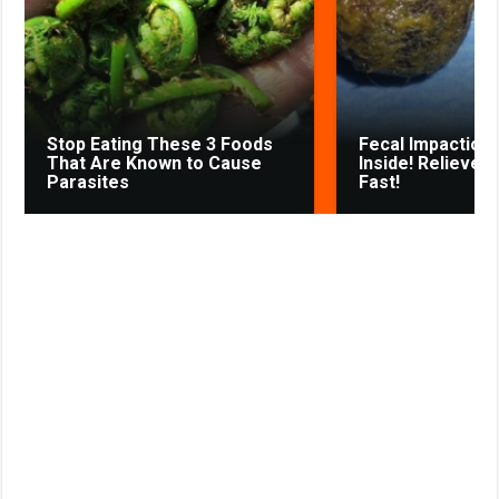
k
p
m
s
s
s
t
n
i
k
Stop Eating These 3 Foods
Fecal Impaction 
i
That Are Known to Cause
Inside! Relieves
Parasites
Fast!