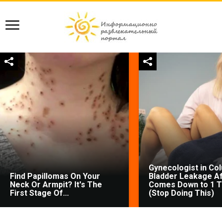
Gynecologist in Co
Find Papillomas On Your
Bladder Leakage Af
Neck Or Armpit? It's The
Comes Down to 1 T
First Stage Of...
(Stop Doing This)