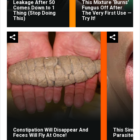
Leakage After 50
This Mixture ‘Burns’
Comes Down to 1
Fungus Off After
Thing (Stop Doing
The Very First Use —
This)
Try It!
Constipation Will Disappear And
This Simpl
Feces Will Fly At Once!
Parasites 