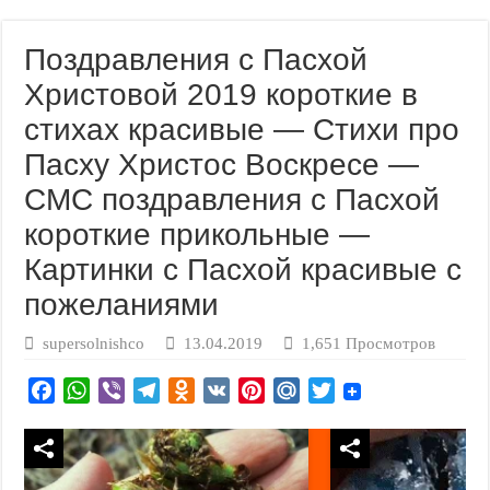
Поздравления с Пасхой
Христовой 2019 короткие в
стихах красивые — Стихи про
Пасху Христос Воскресе —
СМС поздравления с Пасхой
короткие прикольные —
Картинки с Пасхой красивые с
пожеланиями
supersolnishco
13.04.2019
1,651 Просмотров
F
W
V
T
O
V
P
M
T
a
h
i
e
d
K
i
a
w
c
a
b
l
n
n
i
i
e
t
e
e
o
t
l
t