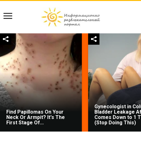
Gynecologist in Co
Find Papillomas On Your
Bladder Leakage Af
Neck Or Armpit? It's The
Comes Down to 1 T
First Stage Of...
(Stop Doing This)