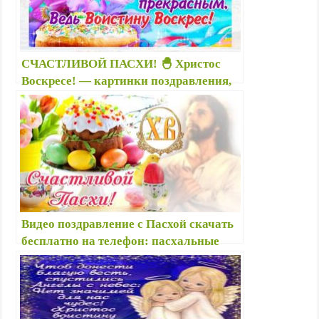
СЧАСТЛИВОЙ ПАСХИ! 🐣 Христос
Воскресе! — картинки поздравления,
открытки — Суббота Великая перед
Пасхой: — З Великодньою суботою і
Великоднем
Видео поздравление с Пасхой скачать
бесплатно на телефон: пасхальные
поздравления видео открытки —
Поздравления с Пасхой в стихах и
видео — Поздравления с Пасхой
Христовой 2021 короткие в стихах