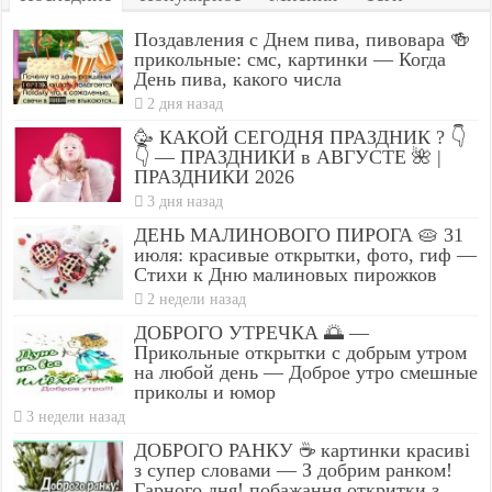
Поздавления с Днем пива, пивовара 🍻
прикольные: смс, картинки — Когда
День пива, какого числа
2 дня назад
🥳 КАКОЙ СЕГОДНЯ ПРАЗДНИК ? 👇
👇 — ПРАЗДНИКИ в АВГУСТЕ 🌺 |
ПРАЗДНИКИ 2026
3 дня назад
ДЕНЬ МАЛИНОВОГО ПИРОГА 🥧 31
июля: красивые открытки, фото, гиф —
Стихи к Дню малиновых пирожков
2 недели назад
ДОБРОГО УТРЕЧКА 🌅 —
Прикольные открытки с добрым утром
на любой день — Доброе утро смешные
приколы и юмор
3 недели назад
ДОБРОГО РАНКУ ☕ картинки красиві
з супер словами — З добрим ранком!
Гарного дня! побажання откритки з