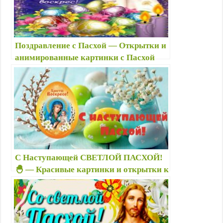
красивые
Поздравление с Пасхой — Открытки и
анимированные картинки с Пасхой
красивые — Детские христианские
стихи на Пасху
С Наступающей СВЕТЛОЙ ПАСХОЙ!
🐣 — Красивые картинки и открытки к
Пасхе Христовой — Со светлой
Пасхой! картинки с пожеланиями
друзьям