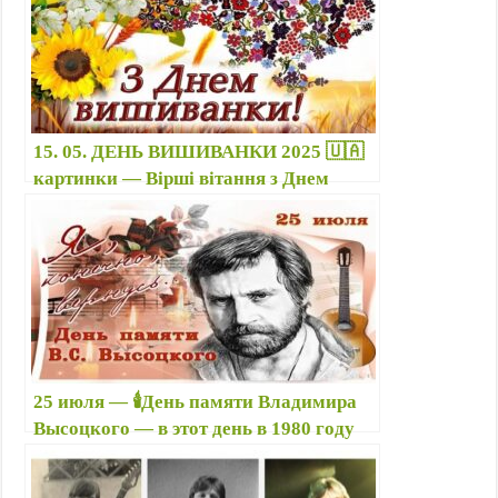
фотографии детей
15. 05. ДЕНЬ ВИШИВАНКИ 2025 🇺🇦
картинки — Вірші вітання з Днем
вишиванки з гарними словами — С
Днем вышиванки стих красивый
25 июля — 🕯️День памяти Владимира
Высоцкого — в этот день в 1980 году
ушел из жизни легендарный поэт,
певец, актер