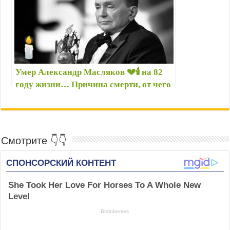
Заворотнюк
Умер Александр Масляков 💔🕯️ на 82
году жизни… Причина смерти, от чего
умер бессменный ведущий КВН
Масляков
Смотрите 👇👇