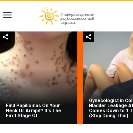
Gynecologist in Co
Find Papillomas On Your
Bladder Leakage Af
Neck Or Armpit? It's The
Comes Down to 1 T
First Stage Of...
(Stop Doing This)