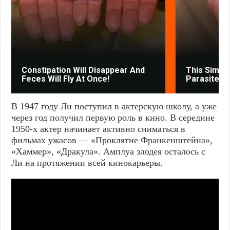
Constipation Will Disappear And
This Simpl
Feces Will Fly At Once!
Parasites 
В 1947 году Ли поступил в актерскую школу, а уже
через год получил первую роль в кино. В середине
1950-х актер начинает активно сниматься в
фильмах ужасов — «Проклятие Франкенштейна»,
«Хаммер», «Дракула». Амплуа злодея осталось с
Ли на протяжении всей кинокарьеры.