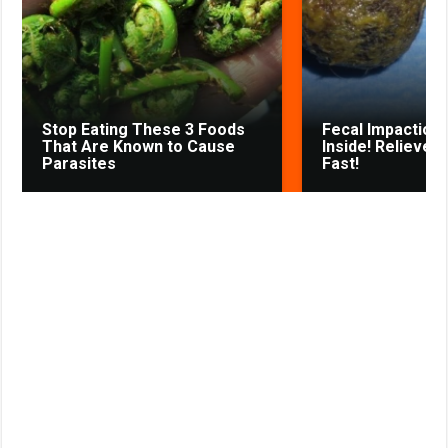
k
p
m
s
s
s
t
n
i
k
Stop Eating These 3 Foods
Fecal Impaction 
i
That Are Known to Cause
Inside! Relieves
Parasites
Fast!