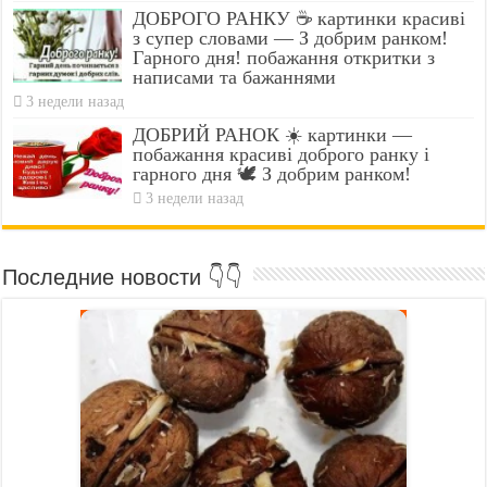
ДОБРОГО РАНКУ ☕ картинки красиві
з супер словами — З добрим ранком!
Гарного дня! побажання откритки з
написами та бажаннями
3 недели назад
ДОБРИЙ РАНОК ☀️ картинки —
побажання красиві доброго ранку і
гарного дня 🕊️ З добрим ранком!
3 недели назад
Последние новости 👇👇