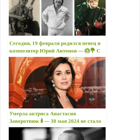
Сегодня, 19 февраля родился певец и
композитор Юрий Антонов — 🎂💐 С
Днём рождения! — Антонов — автор
песен, популярных уже много
десятилетий
Умерла актриса Анастасия
Заворотнюк 🕯️ — 30 мая 2024 не стало
няни Вики из сериала «Моя
прекрасная няня» — Биография