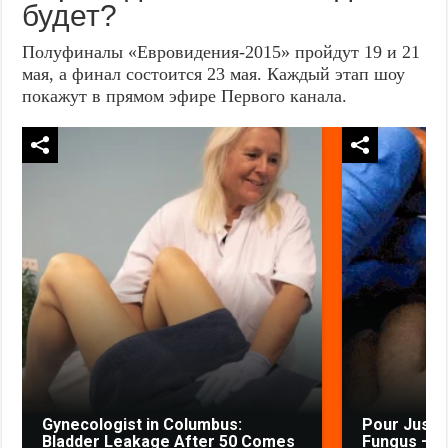
будет?
Полуфиналы «Евровидения-2015» пройдут 19 и 21
мая, а финал состоится 23 мая. Каждый этап шоу
покажут в прямом эфире Первого канала.
Gynecologist in Columbus:
Pour Just 
Bladder Leakage After 50 Comes
Fungus — W