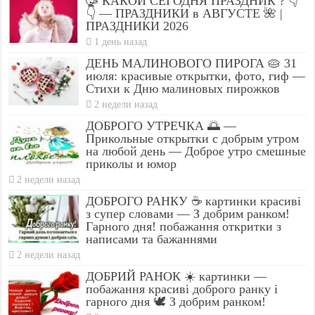
🥳 КАКОЙ СЕГОДНЯ ПРАЗДНИК ? 👇
👇 — ПРАЗДНИКИ в АВГУСТЕ 🌺 |
ПРАЗДНИКИ 2026
1 день назад
ДЕНЬ МАЛИНОВОГО ПИРОГА 🥧 31
июля: красивые открытки, фото, гиф —
Стихи к Дню малиновых пирожков
2 недели назад
ДОБРОГО УТРЕЧКА 🌅 —
Прикольные открытки с добрым утром
на любой день — Доброе утро смешные
приколы и юмор
2 недели назад
ДОБРОГО РАНКУ ☕ картинки красиві
з супер словами — З добрим ранком!
Гарного дня! побажання откритки з
написами та бажаннями
2 недели назад
ДОБРИЙ РАНОК ☀️ картинки —
побажання красиві доброго ранку і
гарного дня 🕊️ З добрим ранком!