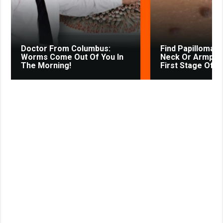
s
t
n
i
k
Doctor From Columbus:
Find Papillomas
i
Worms Come Out Of You In
Neck Or Armpit? 
The Morning!
First Stage Of...