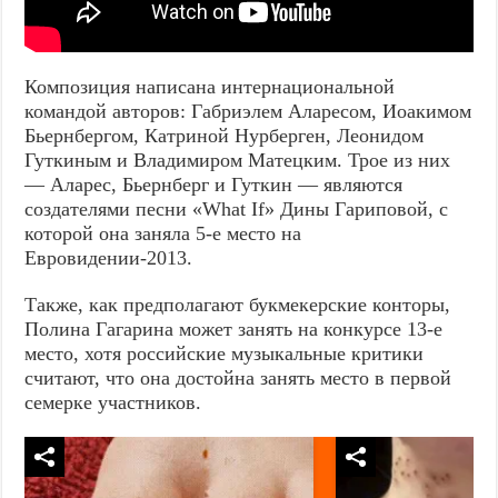
Композиция написана интернациональной
командой авторов: Габриэлем Аларесом, Иоакимом
Бьернбергом, Катриной Нурберген, Леонидом
Гуткиным и Владимиром Матецким. Трое из них
— Аларес, Бьернберг и Гуткин — являются
создателями песни «What If» Дины Гариповой, с
которой она заняла 5-е место на
Евровидении-2013.
Также, как предполагают букмекерские конторы,
Полина Гагарина может занять на конкурсе 13-е
место, хотя российские музыкальные критики
считают, что она достойна занять место в первой
семерке участников.