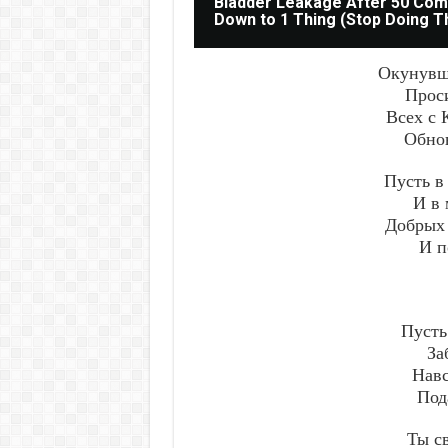
Bladder Leakage After 50 Co
Down to 1 Thing (Stop Doing T
Окунувш
Проси
Всех с 
Обно
Пусть в
И в 
Добрых 
И п
Пусть
За
Навс
Под
Ты с