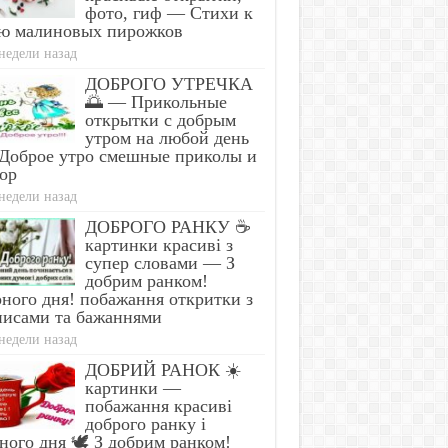
Simple Trick Removes All
Doctor: One Teaspoon K
фото, гиф — Стихи к
ites From Your Body!
Worms in Your Body!
ю малиновых пирожков
недели назад
ДОБРОГО УТРЕЧКА
🌅 — Прикольные
открытки с добрым
утром на любой день
Доброе утро смешные приколы и
ор
недели назад
ДОБРОГО РАНКУ ☕
картинки красиві з
супер словами — З
добрим ранком!
ного дня! побажання откритки з
писами та бажаннями
недели назад
ДОБРИЙ РАНОК ☀️
картинки —
побажання красиві
доброго ранку і
ного дня 🕊️ З добрим ранком!