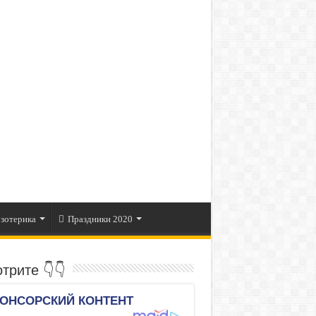
зотерика
Праздники 2020
трите 👇👇