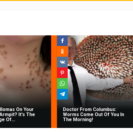
illomas On Your
Doctor From Columbus:
Armpit? It's The
Worms Come Out Of You In
ge Of...
The Morning!