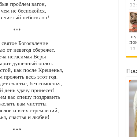
быв проблем вагон,
2 
 чем не беспокойся,
 в чистый небосклон!
***
не
по
 святое Богоявление
3 
ю от невзгод сбережет.
еча негасимая Веры
арит душевный оплот.
той, как после Крещенья,
Пос
 прожить весь этот год.
дет счастье, без сомненья,
й день удачу принесет!
ем вас спешу поздравить
желать вам чистоты
слов и всех стремлений,
ья, счастья и любви!
***