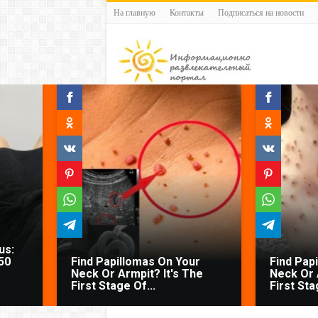
На главную
Контакты
Подписаться на новости
us:
50
Find Papillomas On Your
Find Pap
Neck Or Armpit? It's The
Neck Or 
First Stage Of...
First Sta