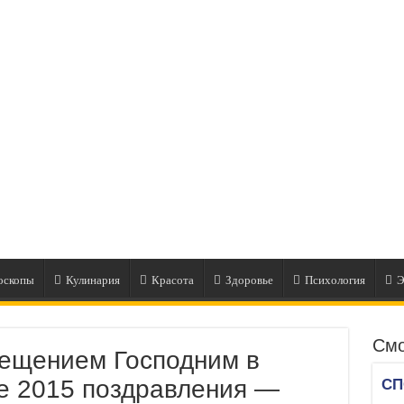
оскопы
Кулинария
Красота
Здоровье
Психология
Э
Смо
рещением Господним в
е 2015 поздравления —