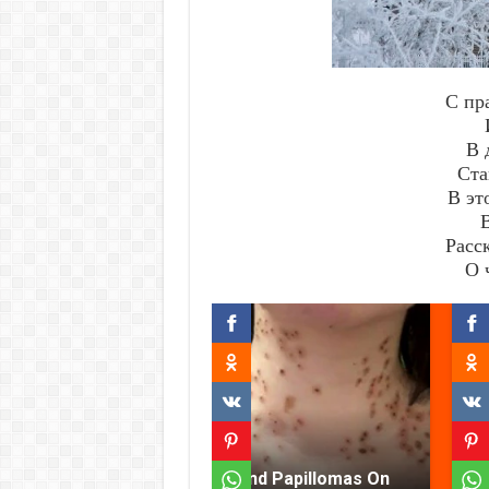
С пр
В 
Ста
В эт
Расс
О 
Find Papillomas On
F