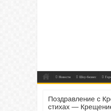
Новости
Шоу-бизнес
Гор
Поздравление с К
стихах — Крещени