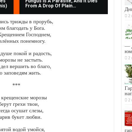
mes
Fungus Is A Parasite, And It Dies
This 
his)
From A Drop Of Plain...
Paras
Дн
2 
ись трижды в прорубь,
м благодать у Бога.
Крещением Господнем,
влённых понемногу.
— 
юм
 душе покой и радость,
2 
морозы не застыть.
дел вершить во благо,
о заповедям жить.
***
Гар
на
 крещенские морозы
2 
берут грехи твои,
егда осушат слезы,
арив букет любви.
вятой водой умойся,
гар