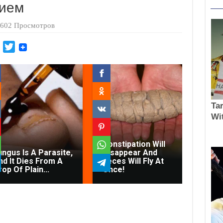
нием
602 Просмотров
M
T
a
w
i
i
l
t
.
t
R
e
u
r
Gy
Co
Constipation Will
Le
ungus Is A Parasite,
Disappear And
Co
nd It Dies From A
Feces Will Fly At
Th
op Of Plain...
Once!
Th