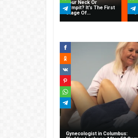
Your Neck Or
F
Armpit? It's The First
R
Stage Of...
C
Gynecologist in Columbus: