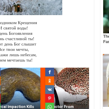
аздником Крещения
И святой воды!
день Богоявления
нь счастливой ты!
от день Бог слышит
Все твои мечты,
кажи лишь небесам,
чем мечтаешь ты!
ecal Impaction Kills
Doctor From