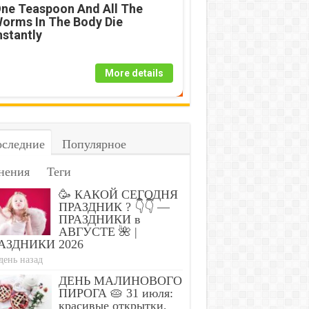
 Poop For More
All The Worms In
Com
ne Teaspoon And All The
n 2 Days - It's
The Body Die
Thi
orms In The Body Die
e First Sign Of
Instantly
Thi
nstantly
More details
следние
Популярное
нения
Теги
🥳 КАКОЙ СЕГОДНЯ
ПРАЗДНИК ? 👇👇 —
ПРАЗДНИКИ в
АВГУСТЕ 🌺 |
АЗДНИКИ 2026
день назад
ДЕНЬ МАЛИНОВОГО
ПИРОГА 🥧 31 июля:
красивые открытки,