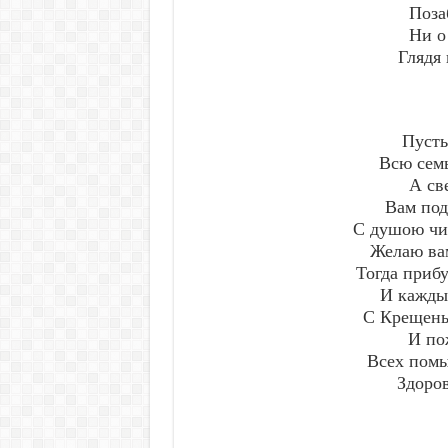
Поза
Ни о
Глядя
Пусть
Всю семь
А св
Вам под
С душою чис
Желаю вам
Тогда прибу
И кажды
С Крещень
И по
Всех помы
Здоров