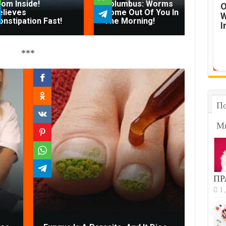
rom Inside!
Columbus: Worms
No
O
elieves
Come Out Of You In
Tha
W
onstipation Fast!
The Morning!
Th
I
***
По
М
ПР
1 