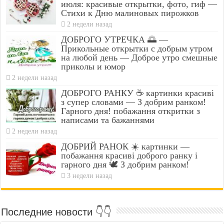
июля: красивые открытки, фото, гиф —
Стихи к Дню малиновых пирожков
2 недели назад
ДОБРОГО УТРЕЧКА 🌅 —
Прикольные открытки с добрым утром
на любой день — Доброе утро смешные
приколы и юмор
2 недели назад
ДОБРОГО РАНКУ ☕ картинки красиві
з супер словами — З добрим ранком!
Гарного дня! побажання откритки з
написами та бажаннями
2 недели назад
ДОБРИЙ РАНОК ☀️ картинки —
побажання красиві доброго ранку і
гарного дня 🕊️ З добрим ранком!
3 недели назад
Последние новости 👇👇