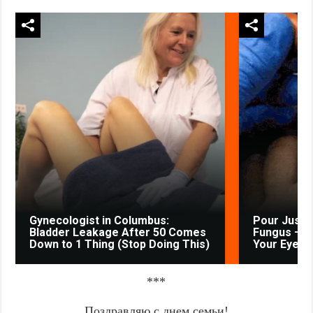
Gynecologist in Columbus:
Pour Just 
Bladder Leakage After 50 Comes
Fungus — W
Down to 1 Thing (Stop Doing This)
Your Eyes
***
Поздравляю с днем семьи!