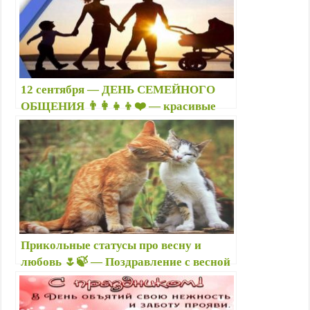
12 сентября — ДЕНЬ СЕМЕЙНОГО
ОБЩЕНИЯ 👨‍👩‍👧‍👦❤️ — красивые
открытки, картинки с надписями,
пожеланиями, стихами
Прикольные статусы про весну и
любовь 🌷🍃 — Поздравление с весной
в прозе