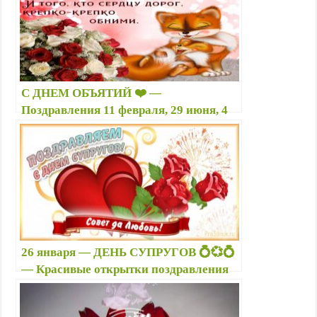
С ДНЕМ ОБЪЯТИЙ ❤️ —
Поздравления 11 февраля, 29 июня, 4
декабря, 21 января в стихах, прозе,
картинках — Красивые картинки с
Днем обнимашек 2025
26 января — ДЕНЬ СУПРУГОВ 💍💞💍
— Красивые открытки поздравления
26 января с Днем супругов в стихах,
прозе супругу, супруге с любовью