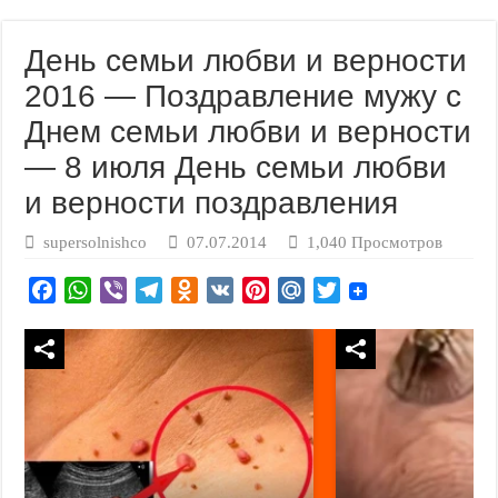
День семьи любви и верности
2016 — Поздравление мужу с
Днем семьи любви и верности
— 8 июля День семьи любви
и верности поздравления
supersolnishco
07.07.2014
1,040 Просмотров
F
W
V
T
O
V
P
M
T
a
h
i
e
d
K
i
a
w
c
a
b
l
n
n
i
i
e
t
e
e
o
t
l
t
b
s
r
g
k
e
.
t
o
A
r
l
r
R
e
o
p
a
a
e
u
r
k
p
m
s
s