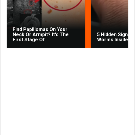
s
t
n
i
k
Find Papillomas On Your
i
Neck Or Armpit? It's The
5 Hidden Signs 
First Stage Of...
Worms Inside Yo