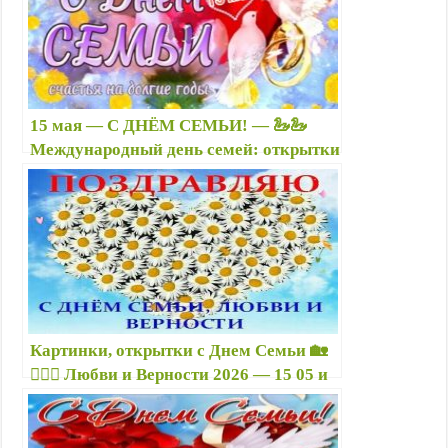
15 мая — С ДНЁМ СЕМЬИ! — 🦢🦢
Международный день семей: открытки
прикольные семье, красивые
поздравления — Когда День семьи в
2024 году?
Картинки, открытки с Днем Семьи 🏡
👩‍❤️‍👨 Любви и Верности 2026 — 15 05 и
08 07 красивые гифки ко Дню Семьи и
Верности, надписи