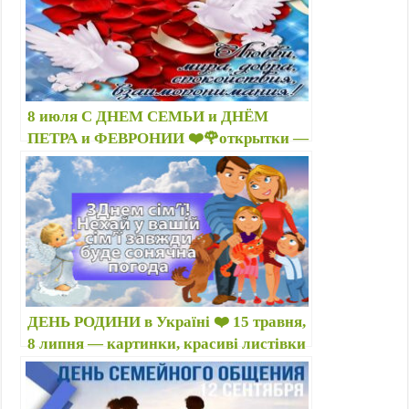
8 июля С ДНЕМ СЕМЬИ и ДНЁМ
ПЕТРА и ФЕВРОНИИ ❤️🌹открытки —
С Днём семьи любви и верности
картинки 2025 г, фото — смотреть
бесплатно, распечатать …
ДЕНЬ РОДИНИ в Україні ❤️ 15 травня,
8 липня — картинки, красиві листівки
— Вітання з українським Днем сім’ї
2026