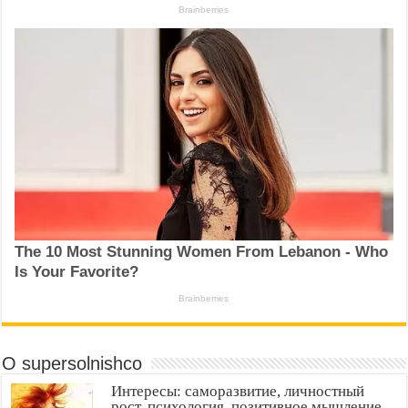
О supersolnishco
Интересы: саморазвитие, личностный
рост, психология, позитивное мышление,