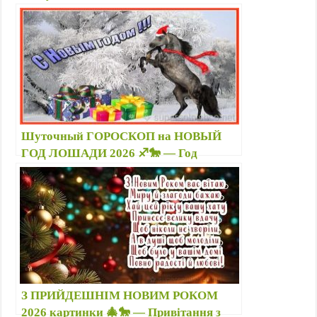
лучшие новогодние поздравления и
прикольные картинки с надписями
Шуточный ГОРОСКОП на НОВЫЙ
ГОД ЛОШАДИ 2026 ♐🐎 — Год
Лошади по знакам зодиака в стихах,
картинки, стикеры, гиф
З ПРИЙДЕШНІМ НОВИМ РОКОМ
2026 картинки 🎄🐎 — Привітання з