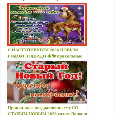
роком Коня у прозі, віршах друзьям 🗓️
31 12 2025; 01 01 2026
С НАСТУПИВШИМ 2026 НОВЫМ
ГОДОМ ЛОШАДИ 🎄🐎 прикольные
стихи, картинки с лошадками — 1
января открытки, поздравление
Прикольные поздравления смс СО
СТАРЫМ НОВЫМ 2026 годом Лошади