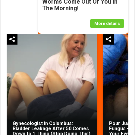
Worms Come Out Of You In
The Morning!
More details
Gynecologist in Columbus:
Pour Just 
Bladder Leakage After 50 Comes
Fungus — W
Down to 1 Thing (Stop Doing This)
Your Eyes