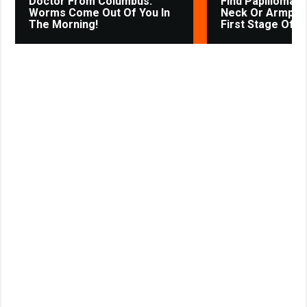
Doctor From Columbus:
Find Papillomas
i
Worms Come Out Of You In
Neck Or Armpit? 
The Morning!
First Stage Of...