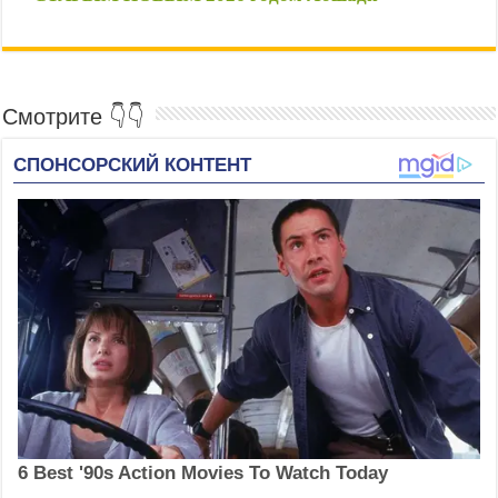
🌲🐎 стихи короткие смешные
Смотрите 👇👇