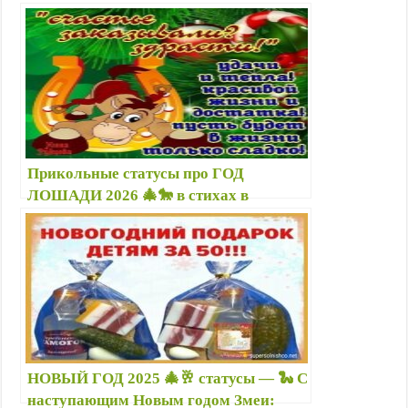
e
t
e
e
o
t
l
t
b
s
r
g
k
e
.
t
o
A
r
l
r
R
e
o
p
a
a
e
u
r
k
p
m
s
s
s
t
n
i
Прикольные статусы про ГОД
k
ЛОШАДИ 2026 🎄🐎 в стихах в
i
картинках
НОВЫЙ ГОД 2025 🎄🥂 статусы — 🐍 С
наступающим Новым годом Змеи: