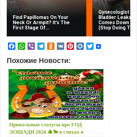
Gynecologist in
Find Papillomas On Your
Bladder Leakage
Neck Or Armpit? It's The
Comes Down to 
First Stage Of...
(Stop Doing This
F
W
V
T
O
V
P
M
T
a
h
i
e
d
K
i
a
w
Похожие Новости:
c
a
b
l
n
n
i
i
e
t
e
e
o
t
l
t
b
s
r
g
k
e
.
t
o
A
r
l
r
R
e
o
p
a
a
e
u
r
k
p
m
s
s
s
t
n
i
Прикольные статусы про ГОД
k
ЛОШАДИ 2026 🎄🐎 в стихах в
i