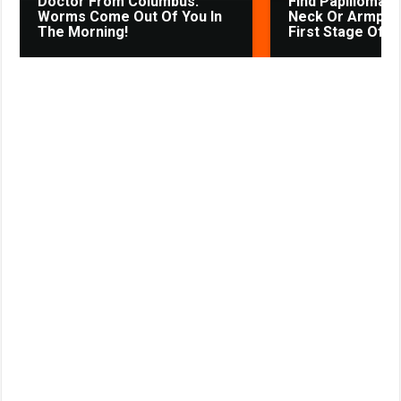
Doctor From Columbus:
Find Papillomas
i
Worms Come Out Of You In
Neck Or Armpit? 
The Morning!
First Stage Of...