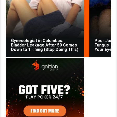
Gynecologist in Columbus:
Pour Just 
Bladder Leakage After 50 Comes
Fungus — W
Down to 1 Thing (Stop Doing This)
Your Eyes