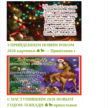
Лошади по знакам зодиака в стихах,
картинки, стикеры, гиф
З ПРИЙДЕШНІМ НОВИМ РОКОМ
2026 картинки 🎄🐎 — Привітання з
роком Коня у прозі, віршах друзьям 🗓️
31 12 2025; 01 01 2026
С НАСТУПИВШИМ 2026 НОВЫМ
ГОДОМ ЛОШАДИ 🎄🐎 прикольные