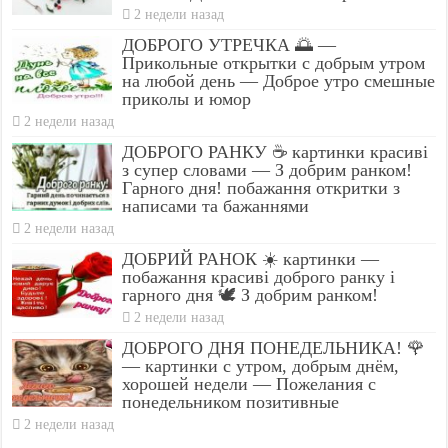
2 недели назад
ДОБРОГО УТРЕЧКА 🌅 —
Прикольные открытки с добрым утром
на любой день — Доброе утро смешные
приколы и юмор
2 недели назад
ДОБРОГО РАНКУ ☕ картинки красиві
з супер словами — З добрим ранком!
Гарного дня! побажання откритки з
написами та бажаннями
2 недели назад
ДОБРИЙ РАНОК ☀️ картинки —
побажання красиві доброго ранку і
гарного дня 🕊️ З добрим ранком!
2 недели назад
ДОБРОГО ДНЯ ПОНЕДЕЛЬНИКА! 🌹
— картинки с утром, добрым днём,
хорошей недели — Пожелания с
понедельником позитивные
2 недели назад