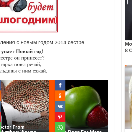
ления с новым годом 2014 сестре
тупает Новый год
!
сестре он принесет?
гарха повстречай,
льдивы с ним езжай,
octor From
Fec