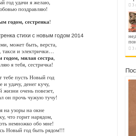
й год удачи я желаю,
3 
юбовью поздравляю!
м годом, сестренка
!
тренка стихи с новым годом 2014
не
по
ми, может быть, верста,
3 
, такси и электрички…
 годом, милая сестра
,
ляю я тебя, сестричка!
Пос
т тебе пусть Новый год
е и удачу, денег кучу,
й жизни очень повезет,
л он прочь чужую тучу!
я на узоры на окне
ку, что горит нарядом,
оть немножко обо мне!
сь Новый год быть рядом!!!