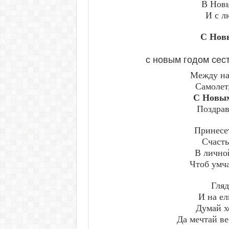
В Новы
И с л
С Новы
с новым годом сес
Между на
Самолет
С Новым
Поздрав
Принесе
Счасть
В лично
Чтоб умча
Гляд
И на ел
Думай х
Да мечтай ве