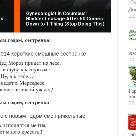
Дн
Gynecologist in Columbus:
2 
es
Bladder Leakage After 50 Comes
This 
Down to 1 Thing (Stop Doing This)
Paras
м годом, сестренка
!
— 
юм
2014 короткие смешные сестренке
2 
Дед Мороз придет из леса,
т в шубу красную одет.
Ну, а к тебе…
иедет в Мерседесе
вовсе не такой уж дед!
Гар
на
м годом, сестренка
!
2 
е с новым годом смс прикольные
 исполнятся мечты,
ет много красоты!
гар