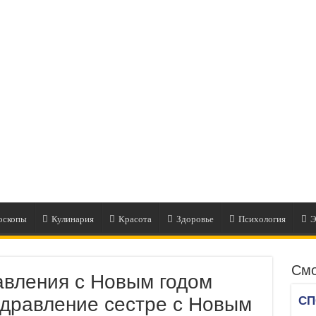
оскопы
Кулинария
Красота
Здоровье
Психология
Э
Смо
авления с Новым годом
дравление сестре с Новым