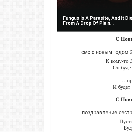
Fungus Is A Parasite, And It Di
From A Drop Of Plain...
С Новы
смс с новым годом 
К кому-то 
Он буде
…пр
И будет 
С Новы
поздравление сестр
Пусть
Буд