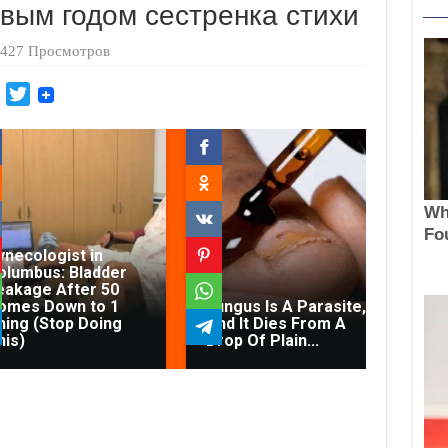
ым годом сестренка стихи
427 Просмотров
M
T
a
w
i
i
l
t
.
t
R
e
u
r
ynecologist in
olumbus: Bladder
eakage After 50
Con
omes Down to 1
Fungus Is A Parasite,
Di
hing (Stop Doing
And It Dies From A
Fec
his)
Drop Of Plain...
On