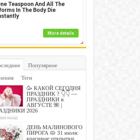
om Inside!
All The Worms In
Com
ne Teaspoon And All The
lieves
The Body Die
Thi
orms In The Body Die
nstipation Fast!
Instantly
Thi
nstantly
More details
следние
Популярное
нения
Теги
🥳 КАКОЙ СЕГОДНЯ
ПРАЗДНИК ? 👇👇 —
ПРАЗДНИКИ в
АВГУСТЕ 🌺 |
АЗДНИКИ 2026
дня назад
ДЕНЬ МАЛИНОВОГО
ПИРОГА 🥧 31 июля:
красивые открытки,