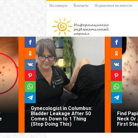
На главную
Контакты
Подписаться на новости
Gynecologist in Columbus:
r
Bladder Leakage After 50
Find Pap
e
Comes Down to 1 Thing
Neck Or 
(Stop Doing This)
First Sta