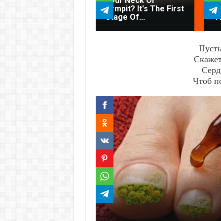
Your Neck Or
C
Armpit? It's The First
C
Stage Of...
T
Пусть
Скажет
Серд
Чтоб п