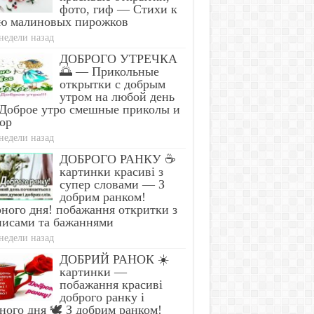
фото, гиф — Стихи к
ю малиновых пирожков
недели назад
Simple Trick Removes All
Find Papillomas On Yo
ites From Your Body!
Armpit? It's The First 
ДОБРОГО УТРЕЧКА
🌅 — Прикольные
открытки с добрым
утром на любой день
Доброе утро смешные приколы и
ор
недели назад
ДОБРОГО РАНКУ ☕
картинки красиві з
супер словами — З
добрим ранком!
ного дня! побажання откритки з
писами та бажаннями
недели назад
ДОБРИЙ РАНОК ☀️
картинки —
побажання красиві
доброго ранку і
ного дня 🕊️ З добрим ранком!