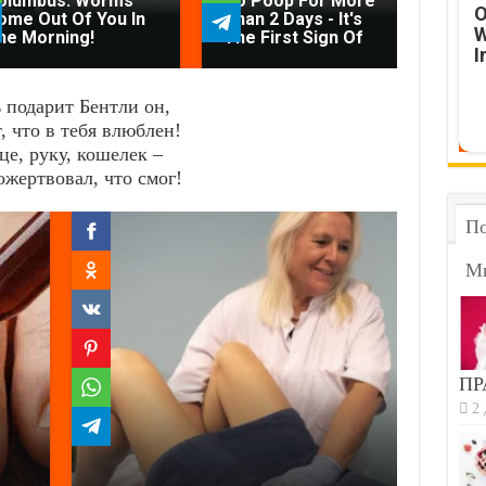
olumbus: Worms
No Poop For More
Fr
O
ome Out Of You In
Than 2 Days - It's
Re
W
he Morning!
The First Sign Of
Co
I
 подарит Бентли он,
, что в тебя влюблен!
це, руку, кошелек –
ожертвовал, что смог!
По
М
ПР
2 