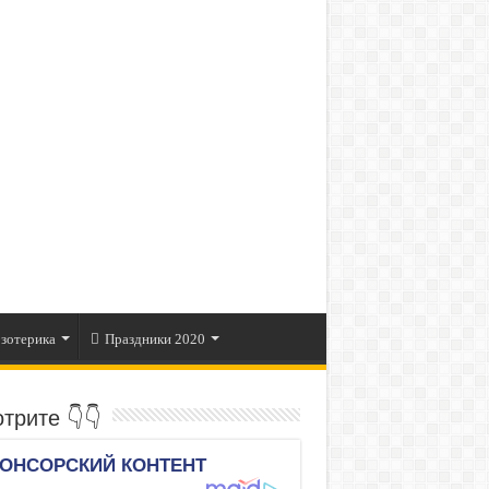
зотерика
Праздники 2020
трите 👇👇