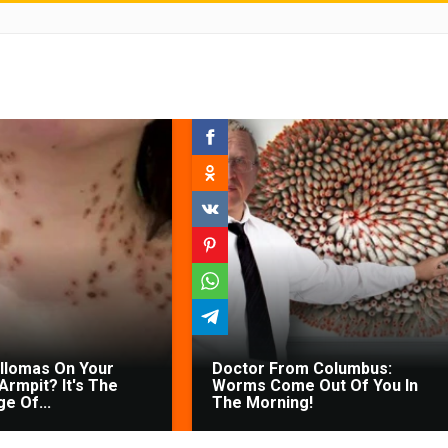
illomas On Your
Doctor From Columbus:
Armpit? It's The
Worms Come Out Of You In
ge Of...
The Morning!