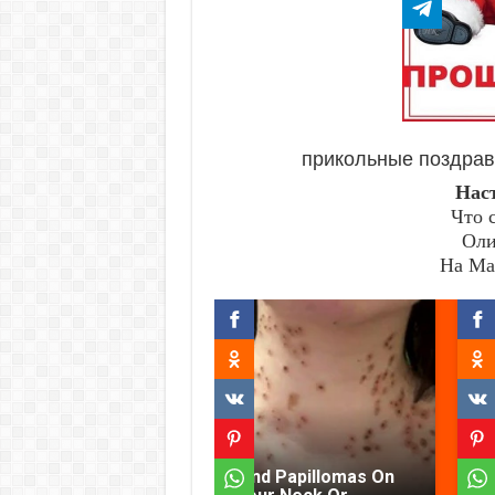
прикольные поздрав
Нас
Что 
Оли
На Ма
Find Papillomas On
D