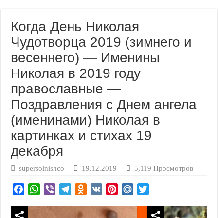
Когда День Николая
Чудотворца 2019 (зимнего и
весеннего) — Именины
Николая в 2019 году
православные —
Поздравления с Днем ангела
(именинами) Николая в
картинках и стихах 19
декабря
supersolnishco
19.12.2019
5,119 Просмотров
F
W
V
T
O
V
P
M
T
a
h
i
e
d
K
i
a
w
c
a
b
l
n
n
i
i