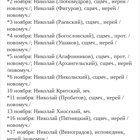
*2 ноября: Николай (Любомудров), сщмч., иерей /
новомуч./; Николай (Фигуров), сщмч., иерей /
новомуч./
*3 ноября: Николай (Раевский), сщмч., иерей /
новомуч./
*4 ноября: Николай (Богословский), сщмч., прот. /
новомуч./; Николай (Ушаков), сщмч., иерей /
новомуч./
*5 ноября: Николай (Агафонников), сщмч., прот. /
новомуч./; Николай (Архангельский), сщмч., иерей
/новомуч./
*6 ноября: Николай (Никольский), сщмч., иерей /
новомуч./
10 ноября: Николай Критский, мч.
*11 ноября: Николай (Пробатов), сщмч., иерей /
новомуч./
13 ноября: Николай Хиосский, мч.
*16 ноября: Николай (Пятницкий), сщмч., иерей /
новомуч./
*17 ноября: Николай (Виноградов), исповедник,
иерей /новомуч./