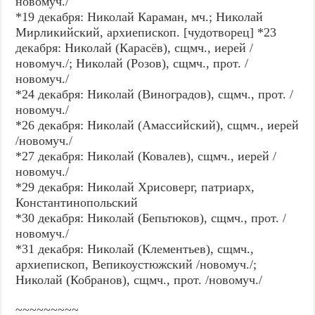
новомуч./
*19 декабря: Николай Караман, мч.; Николай
Мирликийский, архиепископ. [чудотворец] *23
декабря: Николай (Карасёв), сщмч., иерей /
новомуч./; Николай (Розов), сщмч., прот. /
новомуч./
*24 декабря: Николай (Виноградов), сщмч., прот. /
новомуч./
*26 декабря: Николай (Амассийский), сщмч., иерей
/новомуч./
*27 декабря: Николай (Ковалев), сщмч., иерей /
новомуч./
*29 декабря: Николай Хрисоверг, патриарх,
Константинопольский
*30 декабря: Николай (Бепьтюков), сщмч., прот. /
новомуч./
*31 декабря: Николай (Клементьев), сщмч.,
архиепископ, Вепикоустюжский /новомуч./;
Николай (Кобранов), сщмч., прот. /новомуч./
~~~~~~~~~