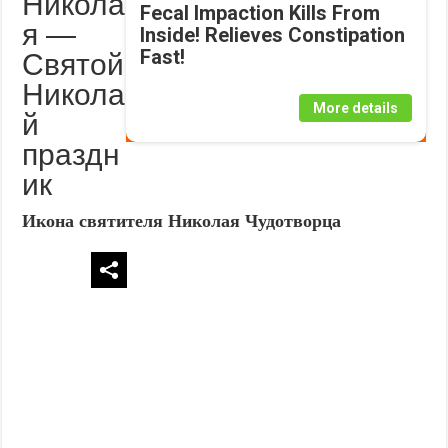
Никола
Fecal Impaction Kills From
я —
Inside! Relieves Constipation
Fast!
Святой
Никола
More details
й
праздн
ик
Икона святителя Николая Чудотворца