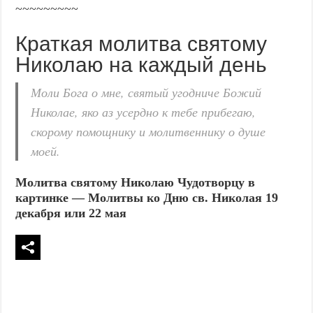
~~~~~~~~~
Краткая молитва святому
Николаю на каждый день
Моли Бога о мне, святый угодниче Божий
Николае, яко аз усердно к тебе прибегаю,
скорому помощнику и молитвеннику о душе
моей.
Молитва святому Николаю Чудотворцу в
картинке — Молитвы ко Дню св. Николая 19
декабря или 22 мая