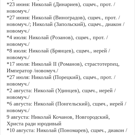
*23 июня: Николай (Динариев), сщмч., прот. /
новомуч./
*27 июня: Николай (Виноградов), сщмч., прот. /
новомуч./; Николай (Запольский), сщмч., диакон /
новомуч./
*4 июля: Николай (Розанов), сщмч., прот. /
новомуч./
*8 июля: Николай (Брянцев), сщмч., иерей /
новомуч./
*17 июля: Николай II (Романов), страстотерпец,
Император /новомуч./
*27 июля: Николай (Порецкий), сщмч., прот. /
новомуч./
*2 августа: Николай (Удинцев), сщмч., иерей /
новомуч./
*6 августа: Николай (Понгельский), сщмч., иерей /
новомуч./
9 августа: Николай Кочанов, Новгородский,
Христа ради юродивый
*10 августа: Николай (Пономарев), сщмч., диакон /