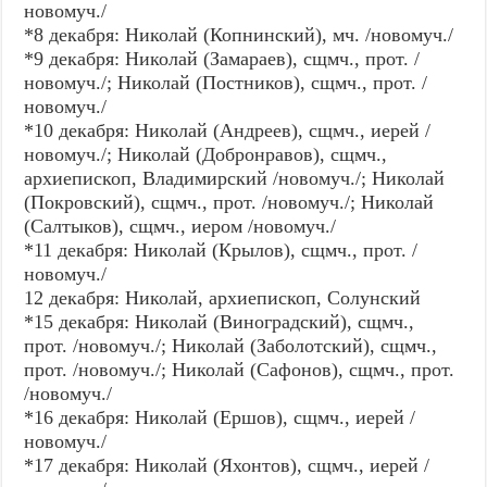
новомуч./
*8 декабря: Николай (Копнинский), мч. /новомуч./
*9 декабря: Николай (Замараев), сщмч., прот. /
новомуч./; Николай (Постников), сщмч., прот. /
новомуч./
*10 декабря: Николай (Андреев), сщмч., иерей /
новомуч./; Николай (Добронравов), сщмч.,
архиепископ, Владимирский /новомуч./; Николай
(Покровский), сщмч., прот. /новомуч./; Николай
(Салтыков), сщмч., иером /новомуч./
*11 декабря: Николай (Крылов), сщмч., прот. /
новомуч./
12 декабря: Николай, архиепископ, Солунский
*15 декабря: Николай (Виноградский), сщмч.,
прот. /новомуч./; Николай (Заболотский), сщмч.,
прот. /новомуч./; Николай (Сафонов), сщмч., прот.
/новомуч./
*16 декабря: Николай (Ершов), сщмч., иерей /
новомуч./
*17 декабря: Николай (Яхонтов), сщмч., иерей /