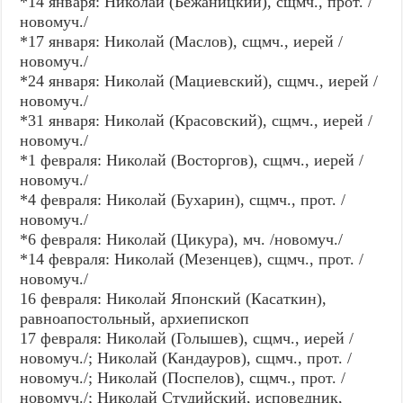
*14 января: Николай (Бежаницкий), сщмч., прот. /
новомуч./
*17 января: Николай (Маслов), сщмч., иерей /
новомуч./
*24 января: Николай (Мациевский), сщмч., иерей /
новомуч./
*31 января: Николай (Красовский), сщмч., иерей /
новомуч./
*1 февраля: Николай (Восторгов), сщмч., иерей /
новомуч./
*4 февраля: Николай (Бухарин), сщмч., прот. /
новомуч./
*6 февраля: Николай (Цикура), мч. /новомуч./
*14 февраля: Николай (Мезенцев), сщмч., прот. /
новомуч./
16 февраля: Николай Японский (Касаткин),
равноапостольный, архиепископ
17 февраля: Николай (Голышев), сщмч., иерей /
новомуч./; Николай (Кандауров), сщмч., прот. /
новомуч./; Николай (Поспелов), сщмч., прот. /
новомуч./; Николай Студийский, исповедник,