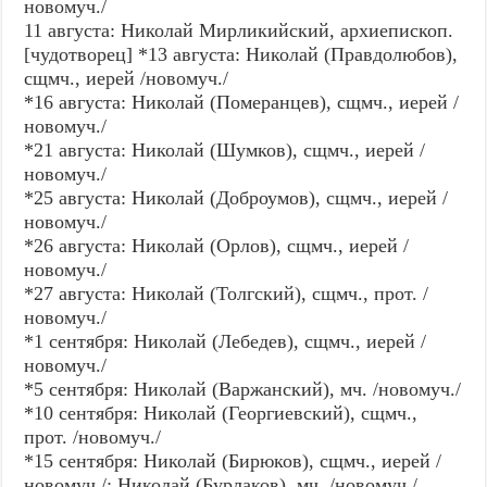
новомуч./
11 августа: Николай Мирликийский, архиепископ.
[чудотворец] *13 августа: Николай (Правдолюбов),
сщмч., иерей /новомуч./
*16 августа: Николай (Померанцев), сщмч., иерей /
новомуч./
*21 августа: Николай (Шумков), сщмч., иерей /
новомуч./
*25 августа: Николай (Доброумов), сщмч., иерей /
новомуч./
*26 августа: Николай (Орлов), сщмч., иерей /
новомуч./
*27 августа: Николай (Толгский), сщмч., прот. /
новомуч./
*1 сентября: Николай (Лебедев), сщмч., иерей /
новомуч./
*5 сентября: Николай (Варжанский), мч. /новомуч./
*10 сентября: Николай (Георгиевский), сщмч.,
прот. /новомуч./
*15 сентября: Николай (Бирюков), сщмч., иерей /
новомуч./; Николай (Бурлаков), мч. /новомуч./