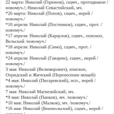
22 марта: Николай (Горюнов), сщмч., протодиакон /
новомуч./; Николай Севастийский, мч.
*26 марта: Николай (Попов), сщмч., иерей /
новомуч./
*10 апреля: Николай (Постников), сщмч., прот. /
новомуч./
*17 апреля: Николай (Караулов), сщмч., епископ,
Вельский /новомуч./
*18 апреля: Николай (Симо), сщмч., прот. /
новомуч./
*24 апреля: Николай (Гаварин), сщмч., иерей /
новомуч./
3 мая: Николай (Велимирович), епископ,
Охридский и Жичский (Перенесение мощей)
*4 мая: Николай (Писаревский), исп., иерей /
новомуч./
7 мая: Николай Магнезийский, мч.
*9 мая: Николай (Панков), мч. /новомуч./
*10 мая: Николай (Малков), мч. /новомуч./
*16 мая: Николай (Беневольский), сщмч., иерей /
новомуч./