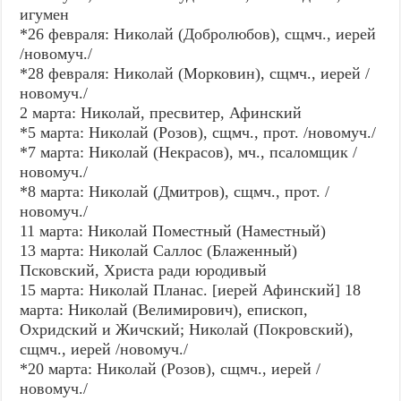
игумен
*26 февраля: Николай (Добролюбов), сщмч., иерей
/новомуч./
*28 февраля: Николай (Морковин), сщмч., иерей /
новомуч./
2 марта: Николай, пресвитер, Афинский
*5 марта: Николай (Розов), сщмч., прот. /новомуч./
*7 марта: Николай (Некрасов), мч., псаломщик /
новомуч./
*8 марта: Николай (Дмитров), сщмч., прот. /
новомуч./
11 марта: Николай Поместный (Наместный)
13 марта: Николай Саллос (Блаженный)
Псковский, Христа ради юродивый
15 марта: Николай Планас. [иерей Афинский] 18
марта: Николай (Велимирович), епископ,
Охридский и Жичский; Николай (Покровский),
сщмч., иерей /новомуч./
*20 марта: Николай (Розов), сщмч., иерей /
новомуч./