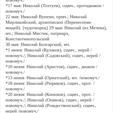
*17 мая: Николай (Тохтуев), сщмч., протодиакон /
новомуч./
22 мая: Николай Вунени, прмч.; Николай
Мирликийский, архиепископ (Перенесение
мощей). [чудотворец] 29 мая: Николай (из Мечева),
мч.; Николай Мистик, патриарх,
Константинопольский
30 мая: Николай Болгарский, мч.
*1 июня: Николай (Кулаков), сщмч., иерей /
новомуч./; Николай (Садовский), сщмч., иерей /
новомуч./
*10 июня: Николай (Аристов), сщмч., диакон /
новомуч./
*13 июня: Николай (Орнатский), мч. /новомуч./
*18 июня: Николай (Рюриков), сщмч., прот. /
новомуч./
*20 июня: Николай (Конюхов), сщмч., прот. /
новомуч./; Николай (Онянов), сщмч., иерей /
новомуч./; Николай (Рождественский), сщмч.,
иерей /новомуч./