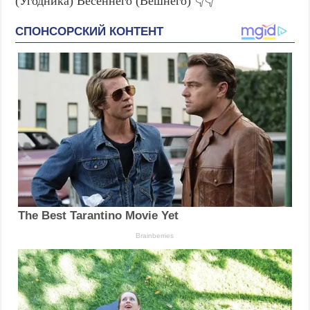
(Угодника) Весеннего (Вешнего) 👇👇