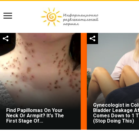
Gynecologist in Co
Find Papillomas On Your
Bladder Leakage Af
Neck Or Armpit? It's The
Comes Down to 1 T
First Stage Of...
(Stop Doing This)