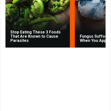
k
p
m
s
s
s
t
n
i
k
Stop Eating These 3 Foods
i
That Are Known to Cause
Fungus Suffocat
Parasites
When You Apply T