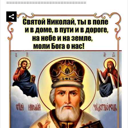
============================