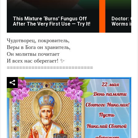
This Mixture ‘Burns’ Fungus Off
Doctor: One
After The Very First Use — Try It!
Worms in Y
Чудотворец, покровитель,
Веры в Бога он хранитель,
Он молитвы почитает
И всех нас оберегает! ✨
============================