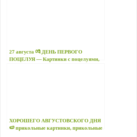
Всемирный день лени история
27 августа 💏 ДЕНЬ ПЕРВОГО
ПОЦЕЛУЯ — Картинки с поцелуями,
красивые гиф с Днём поцелуев —
Когда Дни поцелуев?
ХОРОШЕГО АВГУСТОВСКОГО ДНЯ
🍉 прикольные картинки, прикольные
августовские приветики — С первым