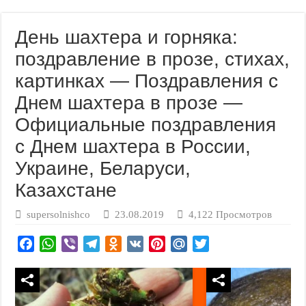
День шахтера и горняка:
поздравление в прозе, стихах,
картинках — Поздравления с
Днем шахтера в прозе —
Официальные поздравления
с Днем шахтера в России,
Украине, Беларуси,
Казахстане
supersolnishco
23.08.2019
4,122 Просмотров
F
W
V
T
O
V
P
M
T
a
h
i
e
d
K
i
a
w
c
a
b
l
n
n
i
i
e
t
e
e
o
t
l
t