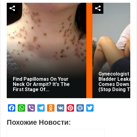
Gynecologist in
Find Papillomas On Your
Bladder Leakage
Neck Or Armpit? It's The
Comes Down to 
First Stage Of...
(Stop Doing This
F
W
V
T
O
V
P
M
T
a
h
i
e
d
K
i
a
w
Похожие Новости:
c
a
b
l
n
n
i
i
e
t
e
e
o
t
l
t