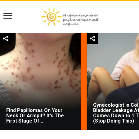
Gynecologist in Co
Find Papillomas On Your
Bladder Leakage Af
Neck Or Armpit? It's The
Comes Down to 1 T
First Stage Of...
(Stop Doing This)