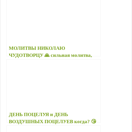
картинках
МОЛИТВЫ НИКОЛАЮ
ЧУДОТВОРЦУ 🙏 сильная молитва,
изменяющая судьбу; молитва
Николаю о семье; замужестве; работе;
детях
ДЕНЬ ПОЦЕЛУЯ и ДЕНЬ
ВОЗДУШНЫХ ПОЦЕЛУЕВ когда? 😘
— Поздравления с Днем поцелуев в