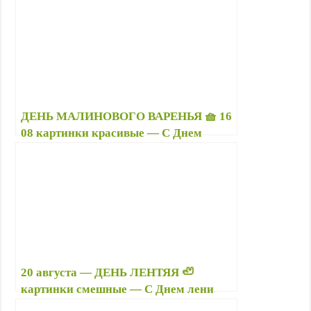
надписями, поздравления в стихах
ДЕНЬ МАЛИНОВОГО ВАРЕНЬЯ 🧺 16
08 картинки красивые — С Днем
варенья поздравления — Вкусные
стихи про варенье — 15 июля 🍓 День
варенья
20 августа — ДЕНЬ ЛЕНТЯЯ 🦥
картинки смешные — С Днем лени
прикольные открытки, стихи —