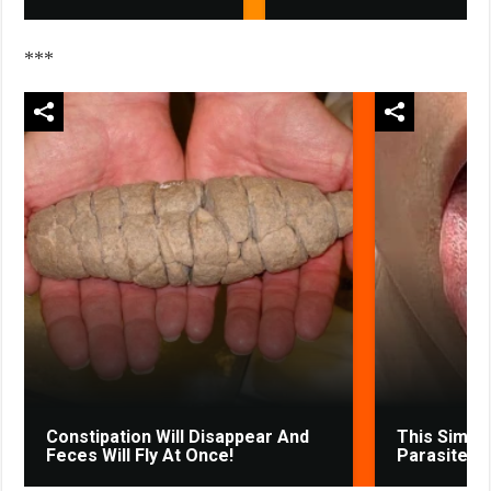
***
Constipation Will Disappear And
This Simpl
Feces Will Fly At Once!
Parasites 