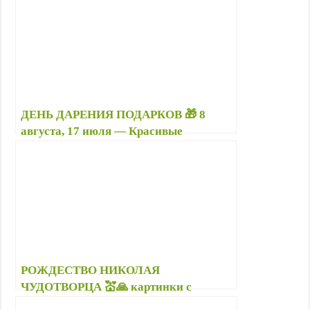
стихах — Картинки ко Дню поцелуев
ДЕНЬ ДАРЕНИЯ ПОДАРКОВ 🎁 8
августа, 17 июля — Красивые
картинки с днем дарения подарков с
поздравлениями
РОЖДЕСТВО НИКОЛАЯ
ЧУДОТВОРЦА 💒🙏 картинки с
пожеланиями, гифки-открытки с