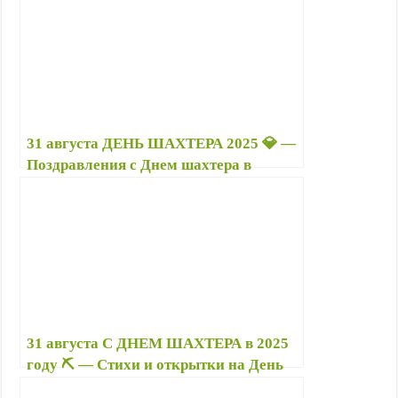
b
s
r
g
k
e
.
t
o
A
r
l
r
R
e
o
p
a
a
e
u
r
k
p
m
s
s
s
t
n
i
31 августа ДЕНЬ ШАХТЕРА 2025 💎 —
k
Поздравления с Днем шахтера в
i
стихах, картинки прикольные, гиф
31 августа С ДНЕМ ШАХТЕРА в 2025
году ⛏️ — Стихи и открытки на День
шахтера бесплатно, поздравления в