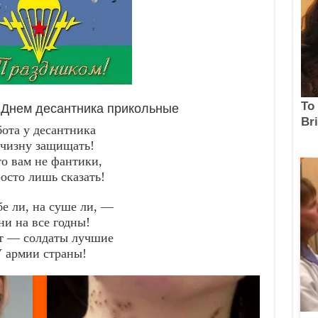
 Днем десантника прикольные
бота у десантника
чизну защищать!
то вам не фантики,
осто лишь сказать!
бе ли, на суше ли, —
ни на все годны!
т — солдаты лучшие
 армии страны!