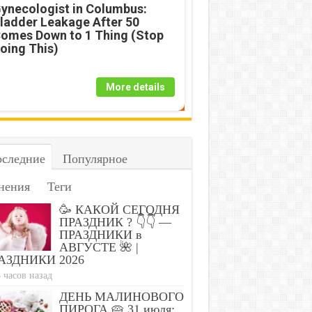
ynecologist in Columbus:
ladder Leakage After 50
omes Down to 1 Thing (Stop
oing This)
More details
следние
Популярное
r: One Teaspoon Kills All
Fungus Is A Parasite, 
нения
Теги
 in Your Body!
From A Drop Of Plain..
🥳 КАКОЙ СЕГОДНЯ
ПРАЗДНИК ? 👇👇 —
ПРАЗДНИКИ в
АВГУСТЕ 🌺 |
АЗДНИКИ 2026
 часов назад
ДЕНЬ МАЛИНОВОГО
ПИРОГА 🥧 31 июля: