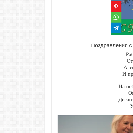
Поздравления с
Ра
От
А э
И пр
На не
О
Десан
У