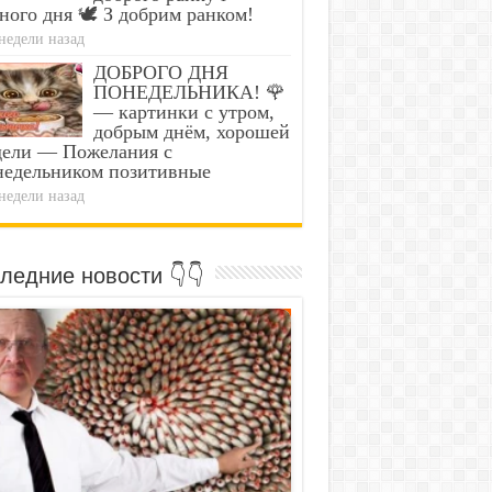
ного дня 🕊️ З добрим ранком!
недели назад
ДОБРОГО ДНЯ
ПОНЕДЕЛЬНИКА! 🌹
— картинки с утром,
добрым днём, хорошей
дели — Пожелания с
недельником позитивные
недели назад
ледние новости 👇👇