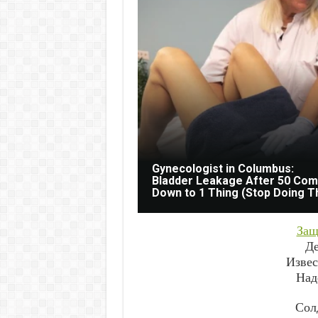
Gynecologist in Columbus:
Bladder Leakage After 50 Co
Down to 1 Thing (Stop Doing T
Защ
Де
Извес
Над
Сол