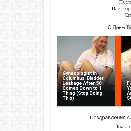
Пусть
Вас с п
Сп
С Днем В
Gynecologist in
Columbus: Bladder
Leakage After 50
F
Comes Down to 1
Y
Thing (Stop Doing
Ar
This)
S
Поздравления с
Знак н