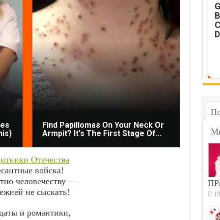
G
B
C
D
По
mes
Find Papillomas On Your Neck Or
Docto
М
his)
Armpit? It's The First Stage Of...
Worms
итники Отечества
сантные войска!
тно человечеству —
ПР
ежней не сыскать!
18
даты и романтики,