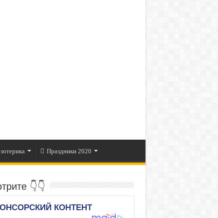
зотерика
Праздники 2020
трите 👇👇