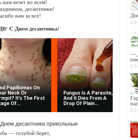
 вам везет во всем!
раздником, десантники!
Дн
асибо вам за все!
2 
ДВ
!
С Днем десантника
!
— 
юм
2 
ind Papillomas On
Th
our Neck Or
Fungus Is A Parasite,
Re
Гар
mpit? It's The First
And It Dies From A
Pa
tage Of...
Drop Of Plain...
Bo
на
2 
 Днем десантника прикольные
еба — голубой берет,