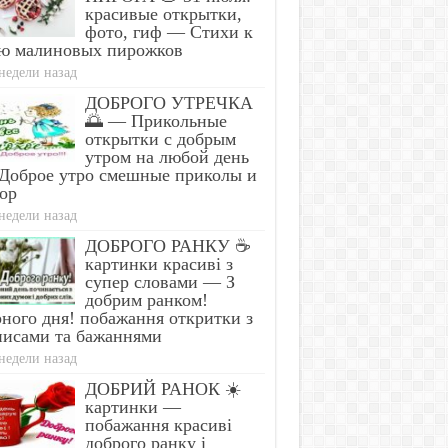
красивые открытки,
фото, гиф — Стихи к
ю малиновых пирожков
недели назад
ДОБРОГО УТРЕЧКА
🌅 — Прикольные
открытки с добрым
утром на любой день
Доброе утро смешные приколы и
ор
недели назад
ДОБРОГО РАНКУ ☕
картинки красиві з
супер словами — З
is Simple Trick
Fin
добрим ранком!
moves All
Doctor: One
You
ного дня! побажання откритки з
rasites From Your
Teaspoon Kills All
Armp
dy!
Worms in Your Body!
Stag
писами та бажаннями
недели назад
ДОБРИЙ РАНОК ☀️
картинки —
побажання красиві
доброго ранку і