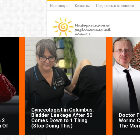
На главную
Контакты
Подписаться на новости
Gynecologist in Columbus:
Bladder Leakage After 50
Doctor 
 2
Comes Down to 1 Thing
Worms C
n Of
(Stop Doing This)
The Morn