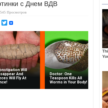
тинки с Днем ВДВ
545 Просмотров
M
T
a
w
i
i
l
t
.
t
R
e
u
r
Gy
Co
onstipation Will
Le
isappear And
Doctor: One
Co
ces Will Fly At
Teaspoon Kills All
Th
nce!
Worms in Your Body!
Th