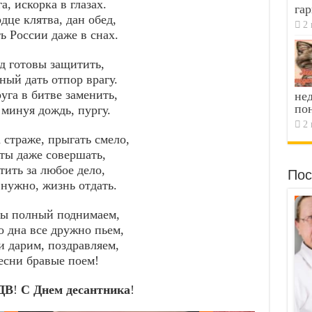
а, искорка в глазах.
гар
дце клятва, дан обед,
2 
ь России даже в снах.
д готовы защитить,
ный дать отпор врагу.
уга в битве заменить,
не
по
 минуя дождь, пургу.
2 
 страже, прыгать смело,
ты даже совершать,
тить за любое дело,
Пос
 нужно, жизнь отдать.
мы полный поднимаем,
о дна все дружно пьем,
и дарим, поздравляем,
есни бравые поем!
ДВ
!
С Днем десантника
!