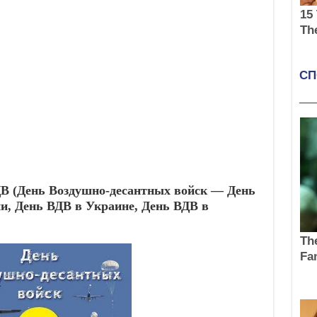
ДВ
(День Воздушно-десантных войск —
День
ии,
День ВДВ
в Украине,
День ВДВ
в