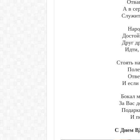
Отваг
А в сер
Служит
Наро
Достой
Друг др
Идти,
Стоять на
Поле
Отве
И если
Бокал 
За Вас д
Подарк
И п
С Днем В