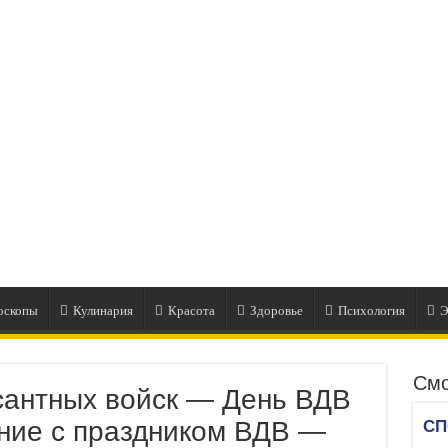
оскопы
Кулинария
Красота
Здоровье
Психология
Э
Смо
сантных войск — День ВДВ
ние с праздником ВДВ —